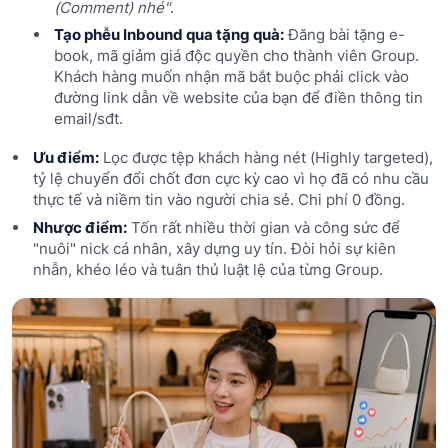
(Comment) nhé"
.
Tạo phễu Inbound qua tặng quà:
Đăng bài tặng e-
book, mã giảm giá độc quyền cho thành viên Group.
Khách hàng muốn nhận mã bắt buộc phải click vào
đường link dẫn về website của bạn để điền thông tin
email/sđt.
Ưu điểm:
Lọc được tệp khách hàng nét (Highly targeted),
tỷ lệ chuyển đổi chốt đơn cực kỳ cao vì họ đã có nhu cầu
thực tế và niềm tin vào người chia sẻ. Chi phí 0 đồng.
Nhược điểm:
Tốn rất nhiều thời gian và công sức để
"nuôi" nick cá nhân, xây dựng uy tín. Đòi hỏi sự kiên
nhẫn, khéo léo và tuân thủ luật lệ của từng Group.