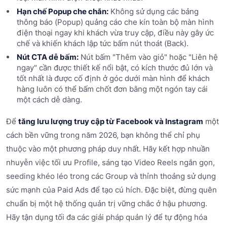
Hạn chế Popup che chắn:
Không sử dụng các bảng
thông báo (Popup) quảng cáo che kín toàn bộ màn hình
điện thoại ngay khi khách vừa truy cập, điều này gây ức
chế và khiến khách lập tức bấm nút thoát (Back).
Nút CTA dễ bấm:
Nút bấm "Thêm vào giỏ" hoặc "Liên hệ
ngay" cần được thiết kế nổi bật, có kích thước đủ lớn và
tốt nhất là được cố định ở góc dưới màn hình để khách
hàng luôn có thể bấm chốt đơn bằng một ngón tay cái
một cách dễ dàng.
Để
tăng lưu lượng truy cập từ Facebook và Instagram
một
cách bền vững trong năm 2026, bạn không thể chỉ phụ
thuộc vào một phương pháp duy nhất. Hãy kết hợp nhuần
nhuyễn việc tối ưu Profile, sáng tạo Video Reels ngắn gọn,
seeding khéo léo trong các Group và thỉnh thoảng sử dụng
sức mạnh của Paid Ads để tạo cú hích. Đặc biệt, đừng quên
chuẩn bị một hệ thống quản trị vững chắc ở hậu phương.
Hãy tận dụng tối đa các giải pháp quản lý để tự động hóa