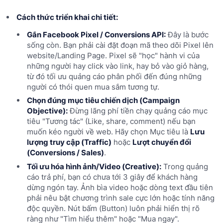
Cách thức triển khai chi tiết:
Gắn Facebook Pixel / Conversions API:
Đây là bước
sống còn. Bạn phải cài đặt đoạn mã theo dõi Pixel lên
website/Landing Page. Pixel sẽ "học" hành vi của
những người hay click vào link, hay bỏ vào giỏ hàng,
từ đó tối ưu quảng cáo phân phối đến đúng những
người có thói quen mua sắm tương tự.
Chọn đúng mục tiêu chiến dịch (Campaign
Objective):
Đừng lãng phí tiền chạy quảng cáo mục
tiêu "Tương tác" (Like, share, comment) nếu bạn
muốn kéo người về web. Hãy chọn Mục tiêu là
Lưu
lượng truy cập (Traffic)
hoặc
Lượt chuyển đổi
(Conversions / Sales)
.
Tối ưu hóa hình ảnh/Video (Creative):
Trong quảng
cáo trả phí, bạn có chưa tới 3 giây để khách hàng
dừng ngón tay. Ảnh bìa video hoặc dòng text đầu tiên
phải nêu bật chương trình sale cực lớn hoặc tính năng
độc quyền. Nút bấm (Button) luôn phải hiển thị rõ
ràng như "Tìm hiểu thêm" hoặc "Mua ngay".