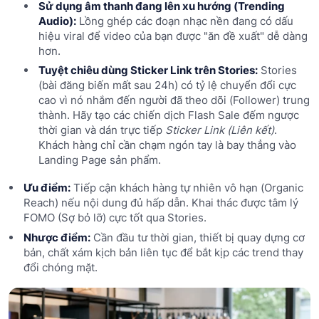
Sử dụng âm thanh đang lên xu hướng (Trending
Audio):
Lồng ghép các đoạn nhạc nền đang có dấu
hiệu viral để video của bạn được "ăn đề xuất" dễ dàng
hơn.
Tuyệt chiêu dùng Sticker Link trên Stories:
Stories
(bài đăng biến mất sau 24h) có tỷ lệ chuyển đổi cực
cao vì nó nhắm đến người đã theo dõi (Follower) trung
thành. Hãy tạo các chiến dịch Flash Sale đếm ngược
thời gian và dán trực tiếp
Sticker Link (Liên kết)
.
Khách hàng chỉ cần chạm ngón tay là bay thẳng vào
Landing Page sản phẩm.
Ưu điểm:
Tiếp cận khách hàng tự nhiên vô hạn (Organic
Reach) nếu nội dung đủ hấp dẫn. Khai thác được tâm lý
FOMO (Sợ bỏ lỡ) cực tốt qua Stories.
Nhược điểm:
Cần đầu tư thời gian, thiết bị quay dựng cơ
bản, chất xám kịch bản liên tục để bắt kịp các trend thay
đổi chóng mặt.