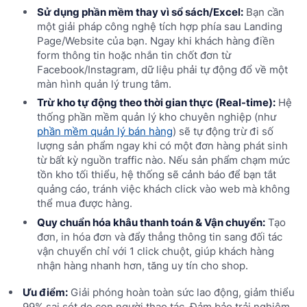
Sử dụng phần mềm thay vì sổ sách/Excel:
Bạn cần
một giải pháp công nghệ tích hợp phía sau Landing
Page/Website của bạn. Ngay khi khách hàng điền
form thông tin hoặc nhắn tin chốt đơn từ
Facebook/Instagram, dữ liệu phải tự động đổ về một
màn hình quản lý trung tâm.
Trừ kho tự động theo thời gian thực (Real-time):
Hệ
thống phần mềm quản lý kho chuyên nghiệp (như
phần mềm quản lý bán hàng
) sẽ tự động trừ đi số
lượng sản phẩm ngay khi có một đơn hàng phát sinh
từ bất kỳ nguồn traffic nào. Nếu sản phẩm chạm mức
tồn kho tối thiểu, hệ thống sẽ cảnh báo để bạn tắt
quảng cáo, tránh việc khách click vào web mà không
thể mua được hàng.
Quy chuẩn hóa khâu thanh toán & Vận chuyển:
Tạo
đơn, in hóa đơn và đẩy thẳng thông tin sang đối tác
vận chuyển chỉ với 1 click chuột, giúp khách hàng
nhận hàng nhanh hơn, tăng uy tín cho shop.
Ưu điểm:
Giải phóng hoàn toàn sức lao động, giảm thiểu
99% sai sót do con người thao tác. Đảm bảo trải nghiệm