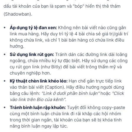
dấu tài khoản của bạn là spam và "bóp" hiển thị thê thảm
(Shadowban).
Áp dụng tỷ lệ đan xen:
Không nên bài viết nào cũng gắn
link mua hàng. Hãy duy trì tỷ lệ 4 bài chia sẻ giá trị/giải trí
không chứa link, và chỉ 1 bài bán hàng có chứa link điều
hướng.
Sử dụng link rút gọn:
Tránh dán các đường link dài loằng
ngoằng, chứa nhiều ký tự đặc biệt. Hãy sử dụng các công
cụ rút gọn link (như Bitly) để bài viết trông thẩm mỹ và
chuyên nghiệp hơn.
Kỹ thuật chèn link khéo léo:
Hạn chế gắn trực tiếp link
vào thân bài viết (Caption). Hãy điều hướng người dùng
bằng câu lệnh:
"Link ở dưới phần bình luận"
hoặc
"Click
vào link trên Bio của kênh"
.
Tránh bình luận rập khuôn:
Tuyệt đối không copy-paste
cùng một bình luận chứa link đi rải khắp các hội nhóm
trong thời gian ngắn, tài khoản của bạn sẽ bị khóa tính
năng bình luận ngay lập tức.