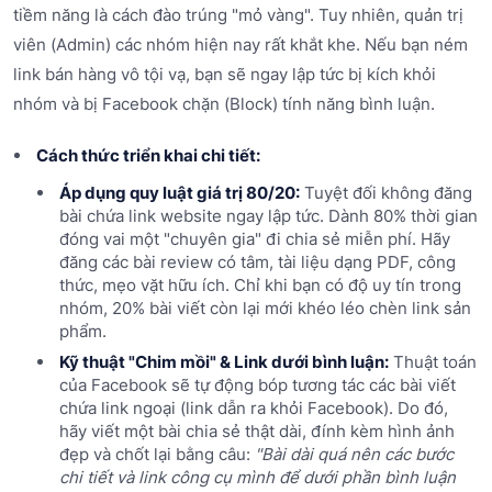
tiềm năng là cách đào trúng "mỏ vàng". Tuy nhiên, quản trị
viên (Admin) các nhóm hiện nay rất khắt khe. Nếu bạn ném
link bán hàng vô tội vạ, bạn sẽ ngay lập tức bị kích khỏi
nhóm và bị Facebook chặn (Block) tính năng bình luận.
Cách thức triển khai chi tiết:
Áp dụng quy luật giá trị 80/20:
Tuyệt đối không đăng
bài chứa link website ngay lập tức. Dành 80% thời gian
đóng vai một "chuyên gia" đi chia sẻ miễn phí. Hãy
đăng các bài review có tâm, tài liệu dạng PDF, công
thức, mẹo vặt hữu ích. Chỉ khi bạn có độ uy tín trong
nhóm, 20% bài viết còn lại mới khéo léo chèn link sản
phẩm.
Kỹ thuật "Chim mồi" & Link dưới bình luận:
Thuật toán
của Facebook sẽ tự động bóp tương tác các bài viết
chứa link ngoại (link dẫn ra khỏi Facebook). Do đó,
hãy viết một bài chia sẻ thật dài, đính kèm hình ảnh
đẹp và chốt lại bằng câu:
"Bài dài quá nên các bước
chi tiết và link công cụ mình để dưới phần bình luận