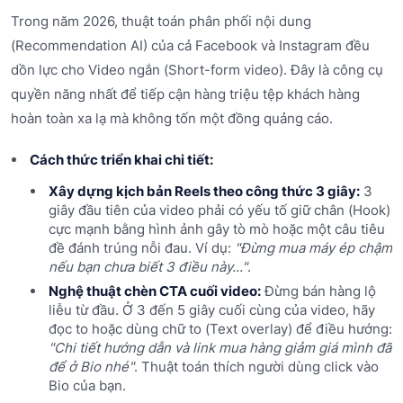
Trong năm 2026, thuật toán phân phối nội dung
(Recommendation AI) của cả Facebook và Instagram đều
dồn lực cho Video ngắn (Short-form video). Đây là công cụ
quyền năng nhất để tiếp cận hàng triệu tệp khách hàng
hoàn toàn xa lạ mà không tốn một đồng quảng cáo.
Cách thức triển khai chi tiết:
Xây dựng kịch bản Reels theo công thức 3 giây:
3
giây đầu tiên của video phải có yếu tố giữ chân (Hook)
cực mạnh bằng hình ảnh gây tò mò hoặc một câu tiêu
đề đánh trúng nỗi đau. Ví dụ:
"Đừng mua máy ép chậm
nếu bạn chưa biết 3 điều này..."
.
Nghệ thuật chèn CTA cuối video:
Đừng bán hàng lộ
liễu từ đầu. Ở 3 đến 5 giây cuối cùng của video, hãy
đọc to hoặc dùng chữ to (Text overlay) để điều hướng:
"Chi tiết hướng dẫn và link mua hàng giảm giá mình đã
để ở Bio nhé"
. Thuật toán thích người dùng click vào
Bio của bạn.