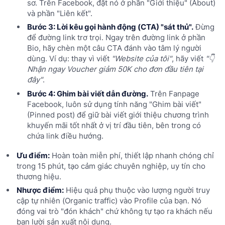
sơ. Trên Facebook, đặt nó ở phần "Giới thiệu" (About)
và phần "Liên kết".
Bước 3: Lời kêu gọi hành động (CTA) "sát thủ".
Đừng
để đường link trơ trọi. Ngay trên đường link ở phần
Bio, hãy chèn một câu CTA đánh vào tâm lý người
dùng. Ví dụ: thay vì viết
"Website của tôi"
, hãy viết
"👇
Nhận ngay Voucher giảm 50K cho đơn đầu tiên tại
đây"
.
Bước 4: Ghim bài viết dẫn đường.
Trên Fanpage
Facebook, luôn sử dụng tính năng "Ghim bài viết"
(Pinned post) để giữ bài viết giới thiệu chương trình
khuyến mãi tốt nhất ở vị trí đầu tiên, bên trong có
chứa link điều hướng.
Ưu điểm:
Hoàn toàn miễn phí, thiết lập nhanh chóng chỉ
trong 15 phút, tạo cảm giác chuyên nghiệp, uy tín cho
thương hiệu.
Nhược điểm:
Hiệu quả phụ thuộc vào lượng người truy
cập tự nhiên (Organic traffic) vào Profile của bạn. Nó
đóng vai trò "đón khách" chứ không tự tạo ra khách nếu
bạn lười sản xuất nội dung.