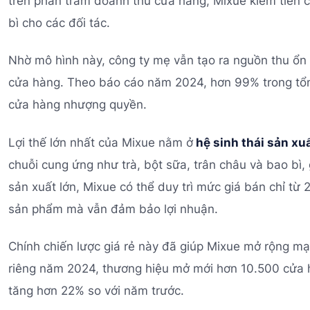
trên phần trăm doanh thu cửa hàng, Mixue kiếm tiền c
bì cho các đối tác.
Nhờ mô hình này, công ty mẹ vẫn tạo ra nguồn thu ổn 
cửa hàng. Theo báo cáo năm 2024, hơn 99% trong tổn
cửa hàng nhượng quyền.
Lợi thế lớn nhất của Mixue nằm ở
hệ sinh thái sản xu
chuỗi cung ứng như trà, bột sữa, trân châu và bao bì,
sản xuất lớn, Mixue có thể duy trì mức giá bán chỉ từ
sản phẩm mà vẫn đảm bảo lợi nhuận.
Chính chiến lược giá rẻ này đã giúp Mixue mở rộng mạ
riêng năm 2024, thương hiệu mở mới hơn 10.500 cửa 
tăng hơn 22% so với năm trước.