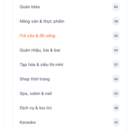
Quán bida
64
Nông sản & thực phẩm
38
Trà sữa & đồ uống
45
Quán nhậu, bia & bar
54
Tạp hóa & siêu thị mini
57
Shop thời trang
54
Spa, salon & nail
42
Dịch vụ & lưu trú
58
Karaoke
61