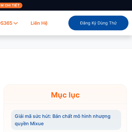
M CHI TIẾT
OS365
Liên Hệ
Đăng Ký Dùng Thử
Mục lục
Giải mã sức hút: Bản chất mô hình nhượng
quyền Mixue