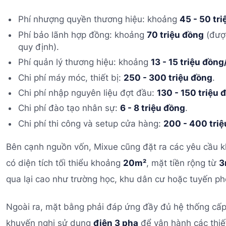
Phí nhượng quyền thương hiệu: khoảng
45 - 50 tr
Phí bảo lãnh hợp đồng: khoảng
70 triệu đồng
(được
quy định).
Phí quản lý thương hiệu: khoảng
13 - 15 triệu đồn
Chi phí máy móc, thiết bị:
250 - 300 triệu đồng
.
Chi phí nhập nguyên liệu đợt đầu:
130 - 150 triệu 
Chi phí đào tạo nhân sự:
6 - 8 triệu đồng
.
Chi phí thi công và setup cửa hàng:
200 - 400 tri
Bên cạnh nguồn vốn, Mixue cũng đặt ra các yêu cầu k
có diện tích tối thiểu khoảng
20m²
, mặt tiền rộng từ
3
qua lại cao như trường học, khu dân cư hoặc tuyến ph
Ngoài ra, mặt bằng phải đáp ứng đầy đủ hệ thống cấp
khuyến nghị sử dụng
điện 3 pha
để vận hành các thiết