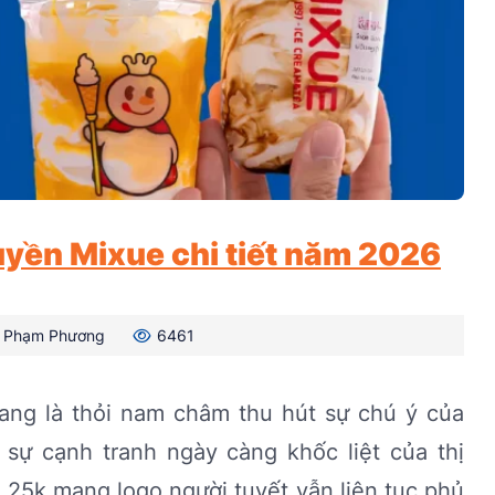
yền Mixue chi tiết năm 2026
Phạm Phương
6461
ang là thỏi nam châm thu hút sự chú ý của
sự cạnh tranh ngày càng khốc liệt của thị
 25k mang logo người tuyết vẫn liên tục phủ