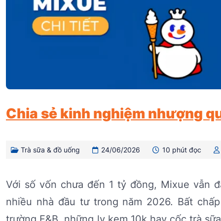
Chia sẻ kinh nghiệm nhượng qu
Trà sữa & đồ uống
24/06/2026
10 phút đọc
Với số vốn chưa đến 1 tỷ đồng, Mixue vẫn đ
nhiều nhà đầu tư trong năm 2026. Bất chấp 
trường F&B, những ly kem 10k hay cốc trà sữa