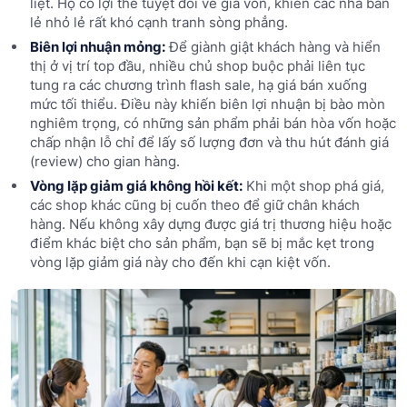
liệt. Họ có lợi thế tuyệt đối về giá vốn, khiến các nhà bán
lẻ nhỏ lẻ rất khó cạnh tranh sòng phẳng.
Biên lợi nhuận mỏng:
Để giành giật khách hàng và hiển
thị ở vị trí top đầu, nhiều chủ shop buộc phải liên tục
tung ra các chương trình flash sale, hạ giá bán xuống
mức tối thiểu. Điều này khiến biên lợi nhuận bị bào mòn
nghiêm trọng, có những sản phẩm phải bán hòa vốn hoặc
chấp nhận lỗ chỉ để lấy số lượng đơn và thu hút đánh giá
(review) cho gian hàng.
Vòng lặp giảm giá không hồi kết:
Khi một shop phá giá,
các shop khác cũng bị cuốn theo để giữ chân khách
hàng. Nếu không xây dựng được giá trị thương hiệu hoặc
điểm khác biệt cho sản phẩm, bạn sẽ bị mắc kẹt trong
vòng lặp giảm giá này cho đến khi cạn kiệt vốn.