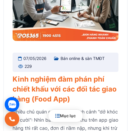
07/05/2026
Bán online & sàn TMĐT
229
Kinh nghiệm đàm phán phí
chiết khấu với các đối tác giao
hàng (Food App)
Nhiều chủ quán cafe rơi vào tình cảnh "dở khóc
Mục lục
dở cười": Nhìn báo cáo doanh thu trên app giao
hàng thì rất cao, đơn đi nầm nập, nhưng khi trừ