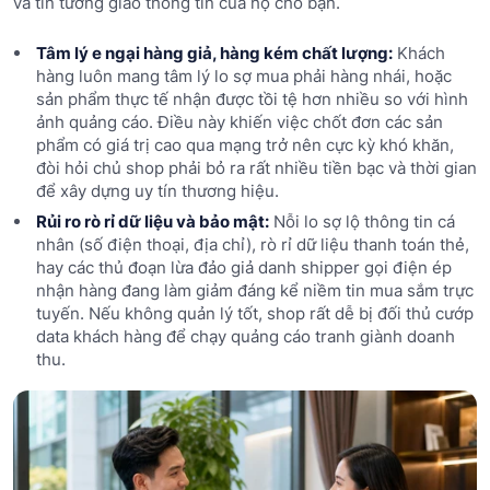
và tin tưởng giao thông tin của họ cho bạn.
Tâm lý e ngại hàng giả, hàng kém chất lượng:
Khách
hàng luôn mang tâm lý lo sợ mua phải hàng nhái, hoặc
sản phẩm thực tế nhận được tồi tệ hơn nhiều so với hình
ảnh quảng cáo. Điều này khiến việc chốt đơn các sản
phẩm có giá trị cao qua mạng trở nên cực kỳ khó khăn,
đòi hỏi chủ shop phải bỏ ra rất nhiều tiền bạc và thời gian
để xây dựng uy tín thương hiệu.
Rủi ro rò rỉ dữ liệu và bảo mật:
Nỗi lo sợ lộ thông tin cá
nhân (số điện thoại, địa chỉ), rò rỉ dữ liệu thanh toán thẻ,
hay các thủ đoạn lừa đảo giả danh shipper gọi điện ép
nhận hàng đang làm giảm đáng kể niềm tin mua sắm trực
tuyến. Nếu không quản lý tốt, shop rất dễ bị đối thủ cướp
data khách hàng để chạy quảng cáo tranh giành doanh
thu.