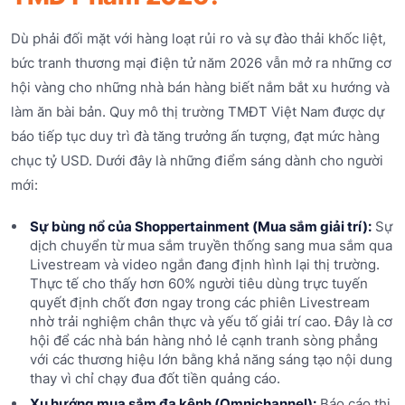
Dù phải đối mặt với hàng loạt rủi ro và sự đào thải khốc liệt,
bức tranh thương mại điện tử năm 2026 vẫn mở ra những cơ
hội vàng cho những nhà bán hàng biết nắm bắt xu hướng và
làm ăn bài bản. Quy mô thị trường TMĐT Việt Nam được dự
báo tiếp tục duy trì đà tăng trưởng ấn tượng, đạt mức hàng
chục tỷ USD. Dưới đây là những điểm sáng dành cho người
mới:
Sự bùng nổ của Shoppertainment (Mua sắm giải trí):
Sự
dịch chuyển từ mua sắm truyền thống sang mua sắm qua
Livestream và video ngắn đang định hình lại thị trường.
Thực tế cho thấy hơn 60% người tiêu dùng trực tuyến
quyết định chốt đơn ngay trong các phiên Livestream
nhờ trải nghiệm chân thực và yếu tố giải trí cao. Đây là cơ
hội để các nhà bán hàng nhỏ lẻ cạnh tranh sòng phẳng
với các thương hiệu lớn bằng khả năng sáng tạo nội dung
thay vì chỉ chạy đua đốt tiền quảng cáo.
Xu hướng mua sắm đa kênh (Omnichannel):
Báo cáo thị