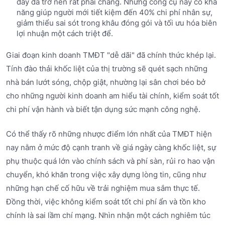
đây đã trở nên rất phải chăng. Những công cụ này có khả
năng giúp người mới tiết kiệm đến 40% chi phí nhân sự,
giảm thiểu sai sót trong khâu đóng gói và tối ưu hóa biên
lợi nhuận một cách triệt để.
Giai đoạn kinh doanh TMĐT "dễ dãi" đã chính thức khép lại.
Tính đào thải khốc liệt của thị trường sẽ quét sạch những
nhà bán lướt sóng, chộp giật, nhường lại sân chơi béo bở
cho những người kinh doanh am hiểu tài chính, kiểm soát tốt
chi phí vận hành và biết tận dụng sức mạnh công nghệ.
Có thể thấy rõ những nhược điểm lớn nhất của TMĐT hiện
nay nằm ở mức độ cạnh tranh về giá ngày càng khốc liệt, sự
phụ thuộc quá lớn vào chính sách và phí sàn, rủi ro hao vận
chuyển, khó khăn trong việc xây dựng lòng tin, cũng như
những hạn chế cố hữu về trải nghiệm mua sắm thực tế.
Đồng thời, việc không kiểm soát tốt chi phí ẩn và tồn kho
chính là sai lầm chí mạng. Nhìn nhận một cách nghiêm túc