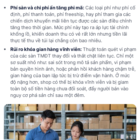
Phí sàn và chi phí ẩn tăng phi mã:
Các loại phí như phí cố
định, phí thanh toán, phí freeship, hay phí tham gia các
chiến dịch khuyến mãi liên tục được các sàn điều chỉnh
tăng theo thời gian. Mức phí này tạo ra áp lực tài chính
khổng lồ, khiến doanh thu có vẻ rất lớn nhưng tiền lãi
thực tế thu về túi lại chẳng còn bao nhiêu.
Rủi ro khóa gian hàng vĩnh viễn:
Thuật toán quét vi phạm
của các sàn TMĐT thay đổi và thắt chặt liên tục. Chỉ một
sơ suất nhỏ như: sai sót trong mô tả sản phẩm, vi phạm
bản quyền hình ảnh, hoặc phản hồi khách hàng chậm trễ,
gian hàng của bạn lập tức bị trừ điểm vận hành. Ở mức
độ nặng hơn, shop có thể bị khóa vĩnh viễn và bị giam
toàn bộ số tiền hàng chưa đối soát, đẩy người bán vào
nguy cơ phá sản chỉ sau một đêm.