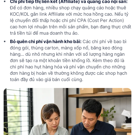
Chi phí tiếp thị liên kết (Affiliate) và quảng cáo nội sàn:
Để có đơn hàng, nhiều shop chạy quảng cáo hoặc thuê
KOC/KOL gắn link Affiliate với mức hoa hồng cao. Nếu tỷ
lệ chuyển đổi thấp hoặc chi phí CPA (Cost Per Action)
cao hơn lợi nhuận trên mỗi sản phẩm, bạn đang thực chất
trả tiền túi để mua doanh thu ảo.
Bỏ quên chi phí vận hành kho bãi:
Các chi phí về bao bì
đóng gói, thùng carton, màng xốp nổ, băng keo đóng
hàng... dù nhỏ nhưng khi nhân với số lượng hàng ngàn
đơn sẽ tạo ra một khoản tiền khổng lồ. Kèm theo đó là
chi phí hao hụt hàng hóa và phí vận chuyển cho những
đơn hàng bị hoàn về thường không được các shop hạch
toán đầy đủ vào giá bán cuối cùng.