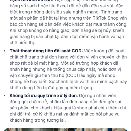
bằng sổ sách hoặc file Excel rất dễ dẫn đến sai sót, đặc
biệt trong những đợt siêu sale nghẽn mạng. Tình trạng
một sản phẩm đã hết tại kho nhưng trên TikTok Shop vẫn
báo còn hàng sẽ dẫn đến việc khách đặt mua thành công.
Khi shop không có hàng giao, đơn hàng sẽ bị hủy, khiến
gian hàng bị sàn phạt tạ, đánh tụt điểm vận hành và hạn
chế hiển thị.
Thất thoát dòng tiền đối soát COD:
Việc không đối soát
chặt chẽ trạng thái đơn hàng với đơn vị vận chuyển khiến
shop rất dễ bị mất hàng. Một số trường hợp khách đã
nhận hàng nhưng hệ thống chưa cập nhật, hoặc đơn vị
vận chuyển giữ tiền thu hộ (COD) lâu ngày mà shop
không hề hay biết. Sự chênh lệch và thiếu minh bạch này
khiến dòng tiền bị đứt gãy nghiêm trọng.
Không tối ưu quy trình xử lý đơn:
Đội ngũ nhân viên
đóng gói chậm trễ, nhầm lẫn đơn hàng dẫn đến gửi sai
sản phẩm cho khách. Hậu quả là shop phải chịu thêm chi
phí đổi trả, xử lý khiếu nại và đánh mất cơ hội phục vụ
khách hàng trong tương lai.