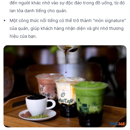
đến người khác nhờ vào sự độc đáo trong đồ uống, từ đó
lan tỏa danh tiếng cho quán.
Một công thức nổi tiếng có thể trở thành "món signature"
của quán, giúp khách hàng nhận diện và ghi nhớ thương
hiệu của bạn.