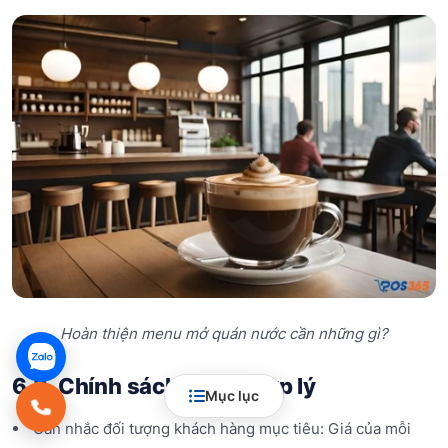
Hoàn thiện menu mở quán nước cần những gì?
6.3. Chính sách giá cả hợp lý
Mục lục
Cân nhắc đối tượng khách hàng mục tiêu: Giá của mỗi