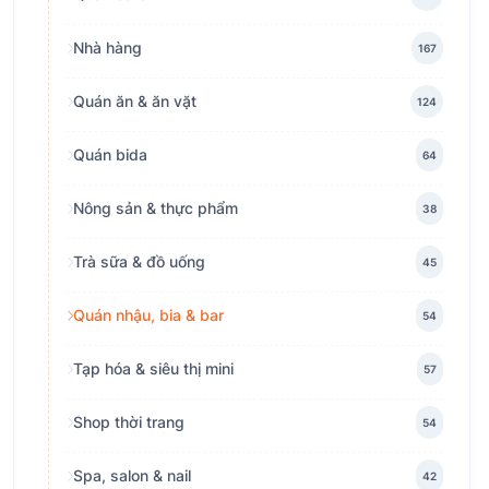
Nhà hàng
167
Quán ăn & ăn vặt
124
Quán bida
64
Nông sản & thực phẩm
38
Trà sữa & đồ uống
45
Quán nhậu, bia & bar
54
Tạp hóa & siêu thị mini
57
Shop thời trang
54
Spa, salon & nail
42