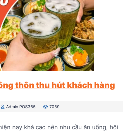
ông thôn thu hút khách hàng
Admin POS365
7059
hiện nay khá cao nên nhu cầu ăn uống, hội