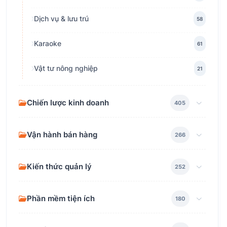
Dịch vụ & lưu trú
58
Karaoke
61
Vật tư nông nghiệp
21
Chiến lược kinh doanh
405
Vận hành bán hàng
266
Kiến thức quản lý
252
Phần mềm tiện ích
180