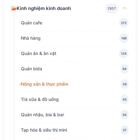
Kinh nghiệm kinh doanh
1307
Quán cafe
272
Nhà hàng
166
Quán ăn & ăn vặt
124
Quán bida
64
Nông sản & thực phẩm
38
Trà sữa & đồ uống
45
Quán nhậu, bia & bar
54
Tạp hóa & siêu thị mini
57