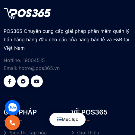
POS365 Chuyên cung cấp giải pháp phần mềm quản lý
bán hàng hàng đầu cho các cửa hàng bán lẻ và F&B tại
Việt Nam
Hotline:
19004515
Email:
hotro@pos365.vn
GIẢI PHÁP
VỀ POS365
Mục lục
Siêu thị, tạp hóa
Giới thiệu