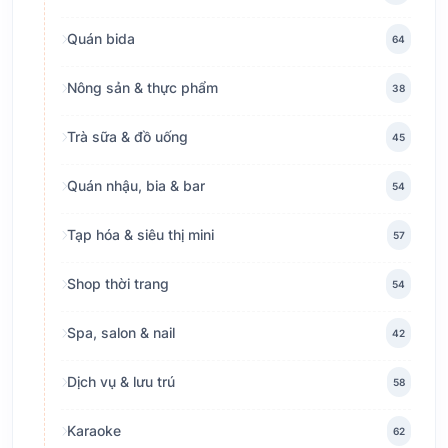
Quán bida
64
Nông sản & thực phẩm
38
Trà sữa & đồ uống
45
Quán nhậu, bia & bar
54
Tạp hóa & siêu thị mini
57
Shop thời trang
54
Spa, salon & nail
42
Dịch vụ & lưu trú
58
Karaoke
62