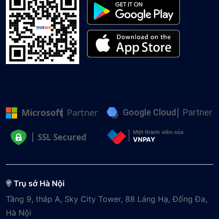
Microsoft
Partner
Google Cloud
Partner
Một thành viên của
SSL Secured
VNPAY
Trụ sở Hà Nội
Tầng 9, tháp A, Sky City Tower, 88 Láng Hạ, Đống Đa,
Hà Nội