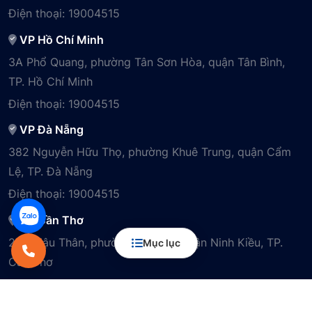
Điện thoại:
19004515
VP Hồ Chí Minh
3A Phổ Quang, phường Tân Sơn Hòa, quận Tân Bình,
TP. Hồ Chí Minh
Điện thoại:
19004515
VP Đà Nẵng
382 Nguyễn Hữu Thọ, phường Khuê Trung, quận Cẩm
Lệ, TP. Đà Nẵng
Điện thoại:
19004515
VP Cần Thơ
29B Mậu Thân, phường Cái Khế, quận Ninh Kiều, TP.
Mục lục
Cần Thơ
Điện thoại:
19004515