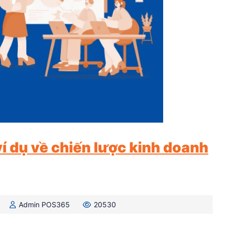
ví dụ về chiến lược kinh doanh
Admin POS365
20530