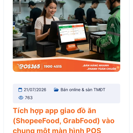
21/07/2026
Bán online & sàn TMĐT
763
Tích hợp app giao đồ ăn
(ShopeeFood, GrabFood) vào
chung một màn hình POS