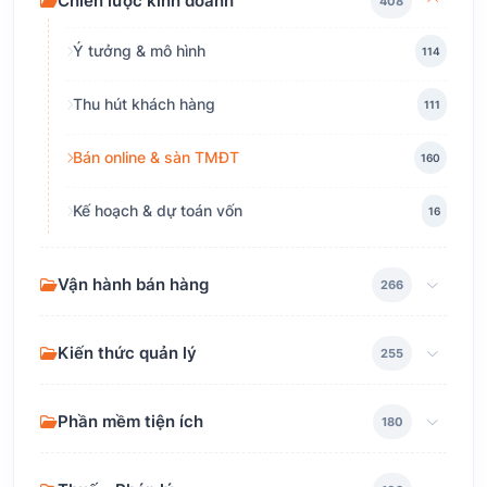
Chiến lược kinh doanh
408
Ý tưởng & mô hình
114
Thu hút khách hàng
111
Bán online & sàn TMĐT
160
Kế hoạch & dự toán vốn
16
Vận hành bán hàng
266
Kiến thức quản lý
255
Phần mềm tiện ích
180