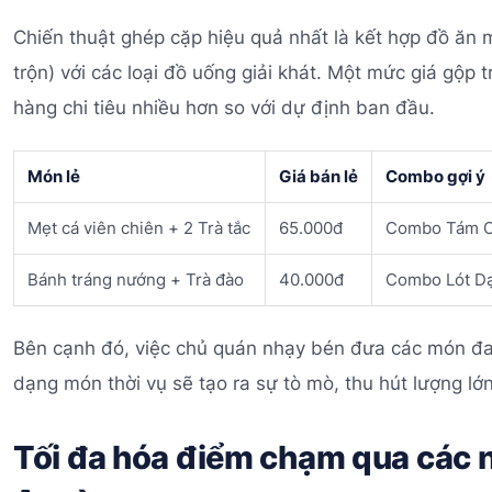
Chiến thuật ghép cặp hiệu quả nhất là kết hợp đồ ăn 
trộn) với các loại đồ uống giải khát. Một mức giá gộp 
hàng chi tiêu nhiều hơn so với dự định ban đầu.
Món lẻ
Giá bán lẻ
Combo gợi ý
Mẹt cá viên chiên + 2 Trà tắc
65.000đ
Combo Tám Ch
Bánh tráng nướng + Trà đào
40.000đ
Combo Lót Dạ 
Bên cạnh đó, việc chủ quán nhạy bén đưa các món đa
dạng món thời vụ sẽ tạo ra sự tò mò, thu hút lượng lớ
Tối đa hóa điểm chạm qua các n