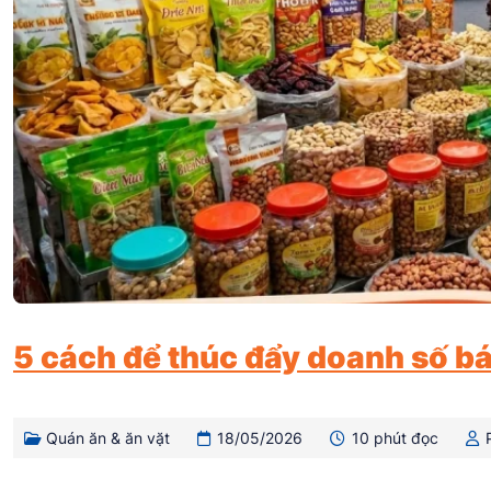
5 cách để thúc đẩy doanh số b
Quán ăn & ăn vặt
18/05/2026
10 phút đọc