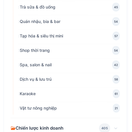
Trà sữa & đồ uống
45
Quán nhậu, bia & bar
54
Tạp hóa & siêu thị mini
57
Shop thời trang
54
Spa, salon & nail
42
Dịch vụ & lưu trú
58
Karaoke
61
Vật tư nông nghiệp
21
Chiến lược kinh doanh
405