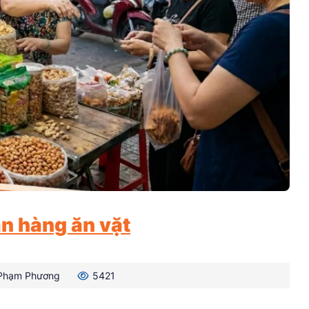
án hàng ăn vặt
Phạm Phương
5421