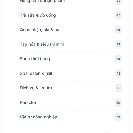
Nông sản & thực phẩm
38
Trà sữa & đồ uống
45
Quán nhậu, bia & bar
54
Tạp hóa & siêu thị mini
57
Shop thời trang
54
Spa, salon & nail
42
Dịch vụ & lưu trú
58
Karaoke
60
Vật tư nông nghiệp
21