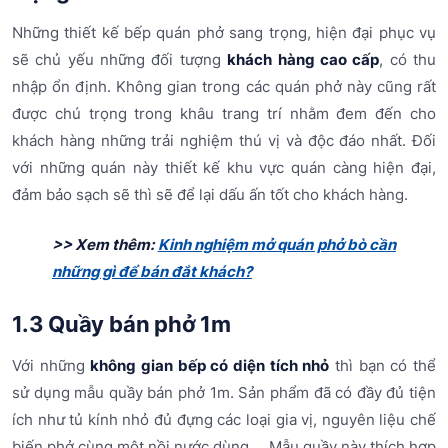
Những thiết kế bếp quán phở sang trọng, hiện đại phục vụ
sẽ chủ yếu những đối tượng
khách hàng cao cấp
, có thu
nhập ổn định. Không gian trong các quán phở này cũng rất
được chú trọng trong khâu trang trí nhằm đem đến cho
khách hàng những trải nghiệm thú vị và độc đáo nhất. Đối
với những quán này thiết kế khu vực quán càng hiện đại,
đảm bảo sạch sẽ thì sẽ để lại dấu ấn tốt cho khách hàng.
>> Xem thêm:
Kinh nghiệm mở quán phở bò cần
những gì để bán đắt khách?
1.3 Quầy bán phở 1m
Với những
không gian bếp có diện tích nhỏ
thì bạn có thể
sử dụng mẫu quầy bán phở 1m. Sản phẩm đã có đầy đủ tiện
ích như tủ kính nhỏ đủ đựng các loại gia vị, nguyên liệu chế
biến phở cùng một nồi nước dùng,... Mẫu quầy này thích hợp