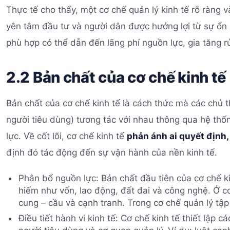
Thực tế cho thấy, một cơ chế quản lý kinh tế rõ ràng 
yên tâm đầu tư và người dân được hưởng lợi từ sự ổn 
phù hợp có thể dẫn đến lãng phí nguồn lực, gia tăng rủ
2.2 Bản chất của cơ chế kinh tế
Bản chất của cơ chế kinh tế là cách thức mà các chủ 
người tiêu dùng) tương tác với nhau thông qua hệ th
lực. Về cốt lõi, cơ chế kinh tế
phản ánh ai quyết định,
định đó tác động đến sự vận hành của nền kinh tế.
Phân bổ nguồn lực: Bản chất đầu tiên của cơ chế k
hiếm như vốn, lao động, đất đai và công nghệ. Ở c
cung – cầu và cạnh tranh. Trong cơ chế quản lý tập
Điều tiết hành vi kinh tế: Cơ chế kinh tế thiết lập 