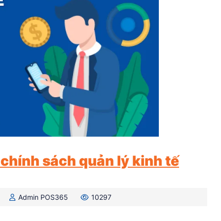
 chính sách quản lý kinh tế
Admin POS365
10297