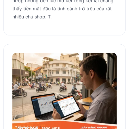
nượp nhưng đến lúc mở két tổng kết lại chẳng
thấy tiền mặt đâu là tình cảnh trớ trêu của rất
nhiều chủ shop. T.