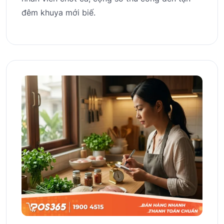
đêm khuya mới biế.