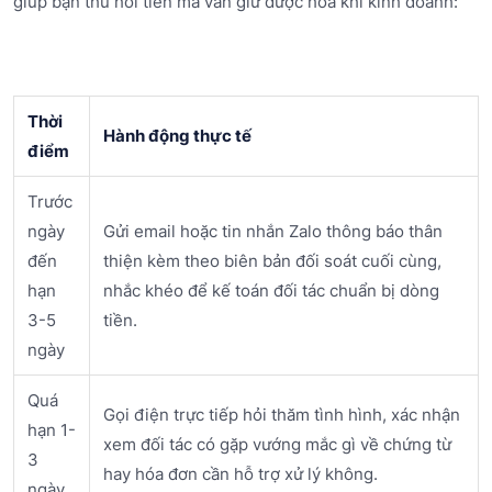
giúp bạn thu hồi tiền mà vẫn giữ được hòa khí kinh doanh:
Thời
Hành động thực tế
điểm
Trước
ngày
Gửi email hoặc tin nhắn Zalo thông báo thân
đến
thiện kèm theo biên bản đối soát cuối cùng,
hạn
nhắc khéo để kế toán đối tác chuẩn bị dòng
3-5
tiền.
ngày
Quá
Gọi điện trực tiếp hỏi thăm tình hình, xác nhận
hạn 1-
xem đối tác có gặp vướng mắc gì về chứng từ
3
hay hóa đơn cần hỗ trợ xử lý không.
ngày