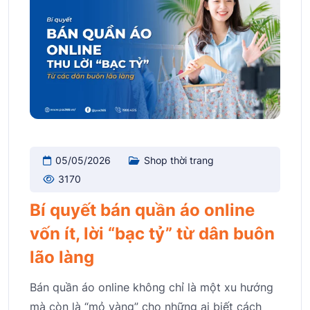
05/05/2026
Shop thời trang
3170
Bí quyết bán quần áo online
vốn ít, lời “bạc tỷ” từ dân buôn
lão làng
Bán quần áo online không chỉ là một xu hướng
mà còn là “mỏ vàng” cho những ai biết cách