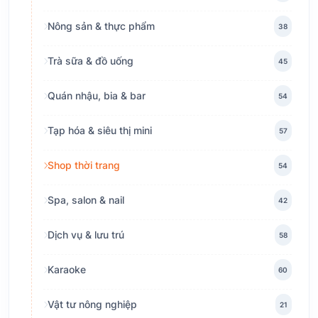
Nông sản & thực phẩm
38
Trà sữa & đồ uống
45
Quán nhậu, bia & bar
54
Tạp hóa & siêu thị mini
57
Shop thời trang
54
Spa, salon & nail
42
Dịch vụ & lưu trú
58
Karaoke
60
Vật tư nông nghiệp
21