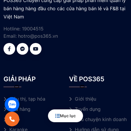
POS365 Chuyên cung cấp giải pháp phần mềm quản lý
bán hàng hàng đầu cho các cửa hàng bán lẻ và F&B tại
Việt Nam
Hotline:
19004515
Email:
hotro@pos365.vn
GIẢI PHÁP
VỀ POS365
Siêu thị, tạp hóa
Giới thiệu
Nhà hàng
Tuyển dụng
Mục lục
Cafe
Câu chuyện kinh doanh
Karaoke
Hướng dẫn sử dụng