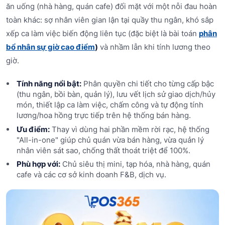
ăn uống (nhà hàng, quán cafe) đối mặt với một nỗi đau hoàn
toàn khác: sợ nhân viên gian lận tại quầy thu ngân, khó sắp
xếp ca làm việc biến động liên tục (đặc biệt là bài toán
phân
bổ nhân sự giờ cao điểm
)
và nhầm lẫn khi tính lương theo
giờ.
Tính năng nổi bật:
Phân quyền chi tiết cho từng cấp bậc
(thu ngân, bồi bàn, quản lý), lưu vết lịch sử giao dịch/hủy
món, thiết lập ca làm việc, chấm công và tự động tính
lương/hoa hồng trực tiếp trên hệ thống bán hàng.
Ưu điểm:
Thay vì dùng hai phần mềm rời rạc, hệ thống
"All-in-one" giúp chủ quán vừa bán hàng, vừa quản lý
nhân viên sát sao, chống thất thoát triệt để 100%.
Phù hợp với:
Chủ siêu thị mini, tạp hóa, nhà hàng, quán
cafe và các cơ sở kinh doanh F&B, dịch vụ.