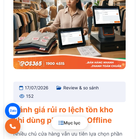
17/07/2026
Review & so sánh
152
Đánh giá rủi ro lệch tồn kho
khi dùng phần mềm Offline
Mục lục
Nhiều chủ cửa hàng vẫn ưu tiên lựa chọn phần