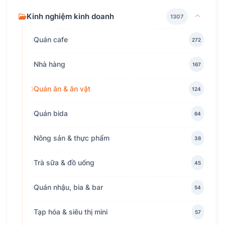
Kinh nghiệm kinh doanh
1307
Quán cafe
272
Nhà hàng
167
Quán ăn & ăn vặt
124
Quán bida
64
Nông sản & thực phẩm
38
Trà sữa & đồ uống
45
Quán nhậu, bia & bar
54
Tạp hóa & siêu thị mini
57