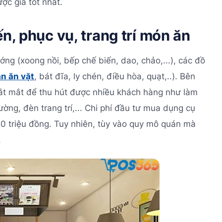
ợc giá tốt nhất.
ến, phục vụ, trang trí món ăn
g (xoong nồi, bếp chế biến, dao, chảo,...), các đồ
n ăn vặt
, bát đĩa, ly chén, điều hòa, quạt,..). Bên
bắt mắt để thu hút được nhiều khách hàng như làm
ường, đèn trang trí,... Chi phí đầu tư mua dụng cụ
20 triệu đồng. Tuy nhiên, tùy vào quy mô quán mà
.