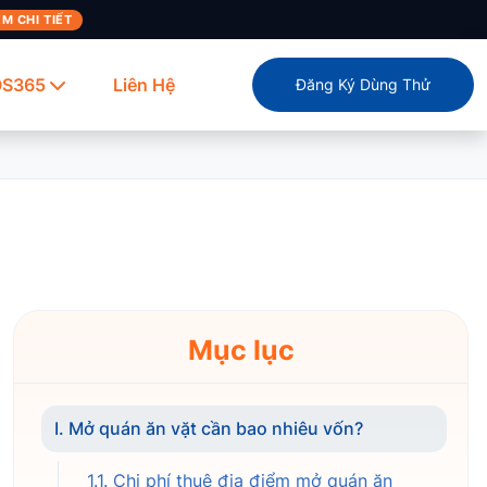
M CHI TIẾT
OS365
Liên Hệ
Đăng Ký Dùng Thử
Mục lục
I. Mở quán ăn vặt cần bao nhiêu vốn?
1.1. Chi phí thuê địa điểm mở quán ăn