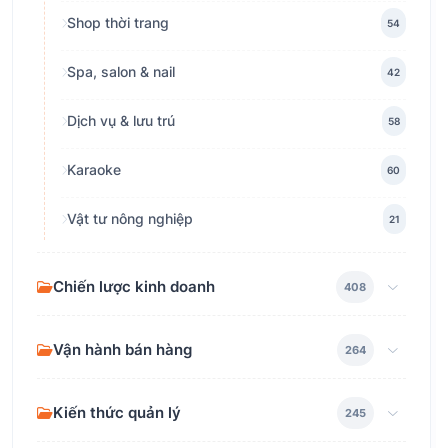
Shop thời trang
54
Spa, salon & nail
42
Dịch vụ & lưu trú
58
Karaoke
60
Vật tư nông nghiệp
21
Chiến lược kinh doanh
408
Vận hành bán hàng
264
Kiến thức quản lý
245