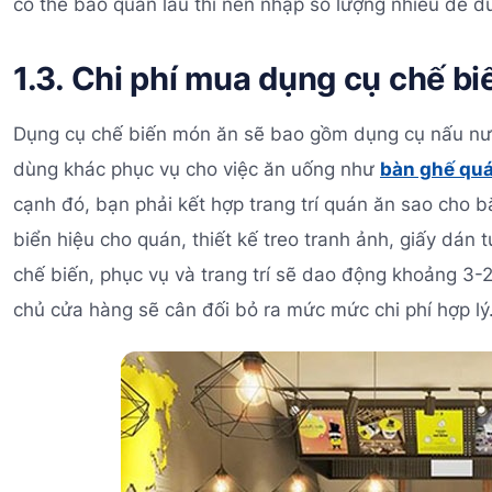
có thể bảo quản lâu thì nên nhập số lượng nhiều để đư
1.3. Chi phí mua dụng cụ chế bi
Dụng cụ chế biến món ăn sẽ bao gồm dụng cụ nấu nướn
dùng khác phục vụ cho việc ăn uống như
bàn ghế quá
cạnh đó, bạn phải kết hợp trang trí quán ăn sao cho 
biển hiệu cho quán, thiết kế treo tranh ảnh, giấy dán t
chế biến, phục vụ và trang trí sẽ dao động khoảng 3-
chủ cửa hàng sẽ cân đối bỏ ra mức mức chi phí hợp lý