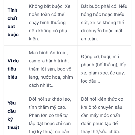
Không bắt buộc. Xe
Bắt buộc phải có. Nếu
Tính
hoàn toàn có thể
hỏng hóc hoặc thiếu
chất
chạy bình thường
sót, xe sẽ không thể
bắt
nếu không có phụ
di chuyển hoặc mất
buộc
kiện.
an toàn.
Màn hình Android,
Động cơ, bugi, má
Ví dụ
camera hành trình,
phanh (bố thắng), lốp
tiêu
thảm lót sàn, bọc vô
xe, giảm xóc, ắc quy,
biểu
lăng, nước hoa, phim
lọc dầu...
cách nhiệt...
Đòi hỏi sự khéo léo,
Đòi hỏi kiến thức cơ
Yêu
tính thẩm mỹ cao.
khí ô tô chuyên sâu,
cầu
Phần lớn có thể tự
cần máy móc chẩn
kỹ
lắp đặt hoặc chỉ cần
đoán phức tạp để
thuật
thợ kỹ thuật cơ bản.
thay thế/sửa chữa.