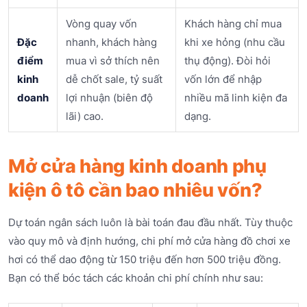
Vòng quay vốn
Khách hàng chỉ mua
Đặc
nhanh, khách hàng
khi xe hỏng (nhu cầu
điểm
mua vì sở thích nên
thụ động). Đòi hỏi
kinh
dễ chốt sale, tỷ suất
vốn lớn để nhập
doanh
lợi nhuận (biên độ
nhiều mã linh kiện đa
lãi) cao.
dạng.
Mở cửa hàng kinh doanh phụ
kiện ô tô cần bao nhiêu vốn?
Dự toán ngân sách luôn là bài toán đau đầu nhất. Tùy thuộc
vào quy mô và định hướng, chi phí mở cửa hàng đồ chơi xe
hơi có thể dao động từ 150 triệu đến hơn 500 triệu đồng.
Bạn có thể bóc tách các khoản chi phí chính như sau: