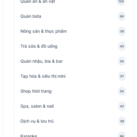
Quán ăn & ăn vặt
124
Quán bida
64
Nông sản & thực phẩm
38
Trà sữa & đồ uống
45
Quán nhậu, bia & bar
54
Tạp hóa & siêu thị mini
57
Shop thời trang
54
Spa, salon & nail
42
Dịch vụ & lưu trú
58
Karaoke
64