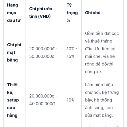
Hạng
Tỷ
Chi phí ước
mục
trọng
Ghi chú
tính (VNĐ)
đầu tư
%
Gồm tiền đặt cọc
và thuê tháng
Chi phí
20.000.000đ -
10% -
đầu. Ưu tiên có
mặt
50.000.000đ
15%
mái che, vỉa hè
bằng
rộng để đỗ/thi
công xe.
Thiết
Làm biển hiệu
kế,
chữ nổi, kệ trưng
20.000.000đ -
setup
10%
bày, hệ thống
40.000.000đ
cửa
ánh sáng, sơn
hàng
sửa mặt bằng.