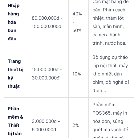
Các mặt hàng dễ
Nhập
bán: Phim cách
hàng
40%
80.000.000đ -
nhiệt, thảm lót
hóa
-
150.000.000đ
sàn, màn hình,
ban
50%
camera hành
đầu
trình, nước hoa.
Bộ dụng cụ tháo
Trang
lắp nội thất, máy
thiết bị
15.000.000đ -
10%
khò nhiệt dán
kỹ
30.000.000đ
phim, đồ nghề đi
thuật
điện...
Phần mềm
Phần
POS365, máy in
mềm &
3.000.000đ -
hóa đơn, súng
Thiết
2%
6.000.000đ
quét mã vạch để
bị bán
quản lý kho và