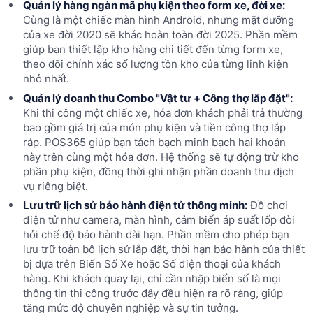
Quản lý hàng ngàn mã phụ kiện theo form xe, đời xe:
Cùng là một chiếc màn hình Android, nhưng mặt dưỡng
của xe đời 2020 sẽ khác hoàn toàn đời 2025. Phần mềm
giúp bạn thiết lập kho hàng chi tiết đến từng form xe,
theo dõi chính xác số lượng tồn kho của từng linh kiện
nhỏ nhất.
Quản lý doanh thu Combo "Vật tư + Công thợ lắp đặt":
Khi thi công một chiếc xe, hóa đơn khách phải trả thường
bao gồm giá trị của món phụ kiện và tiền công thợ lắp
ráp. POS365 giúp bạn tách bạch minh bạch hai khoản
này trên cùng một hóa đơn. Hệ thống sẽ tự động trừ kho
phần phụ kiện, đồng thời ghi nhận phần doanh thu dịch
vụ riêng biệt.
Lưu trữ lịch sử bảo hành điện tử thông minh:
Đồ chơi
điện tử như camera, màn hình, cảm biến áp suất lốp đòi
hỏi chế độ bảo hành dài hạn. Phần mềm cho phép bạn
lưu trữ toàn bộ lịch sử lắp đặt, thời hạn bảo hành của thiết
bị dựa trên Biển Số Xe hoặc Số điện thoại của khách
hàng. Khi khách quay lại, chỉ cần nhập biển số là mọi
thông tin thi công trước đây đều hiện ra rõ ràng, giúp
tăng mức độ chuyên nghiệp và sự tin tưởng.