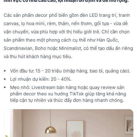
lĩnh vực có nhu cầu cao, lợi nhuận ổn định và dễ mở rộng.
Các sản phẩm decor phổ biến gồm đèn LED trang trí, tranh
canvas, lọ hoa mini, rèm, thảm, nến thơm, gối tựa - vừa dễ
vận chuyển, vừa phù hợp với thị hiếu giới trẻ. Chỉ cần chọn
sản phẩm theo một phong cách cụ thể như Hàn Quốc,
Scandinavian, Boho hoặc Minimalist, có thể tạo dấu ấn riêng
và thu hút khách hàng mục tiêu.
Vốn đầu tư: 15 - 20 triệu (nhập hàng, bao bì, quảng cáo).
Lợi nhuận dự kiến: 20 - 40%.
Mẹo nhỏ: Livestream bán hàng hoặc quay review sản
phẩm decor theo xu hướng TikTok giúp tăng khả năng
tiếp cận tự nhiên và thúc đẩy đơn hàng nhanh chóng.