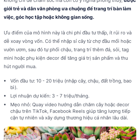
không chỉ dễ chăm sóc mà còn có ý nghĩa phong thủy,
được
giới trẻ và dân văn phòng ưa chuộng để trang trí bàn làm
việc, góc học tập hoặc không gian sống.
Ưu điểm của mô hình này là chi phí đầu tư thấp, ít rủi ro và
dễ xoay vòng vốn. Có thể nhập sỉ cây từ chợ đầu mối hoặc
vườn ươm, sau đó tự phối chậu, trang trí thêm đá, sỏi, tag
mini hoặc phụ kiện decor để tăng giá trị sản phẩm và thu
hút người mua.
Vốn đầu tư: 10 - 20 triệu (nhập cây, chậu, đất trồng, bao
bì).
Lợi nhuận dự kiến: 3 - 7 triệu/tháng.
Mẹo nhỏ: Quay video hướng dẫn chăm cây hoặc decor
chậu trên TikTok, Facebook Reels giúp tăng lượng tiếp
cận tự nhiên và xây dựng thương hiệu cá nhân lâu dài.