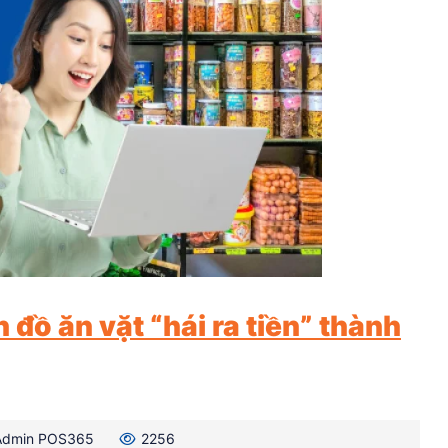
đồ ăn vặt “hái ra tiền” thành
Admin POS365
2256