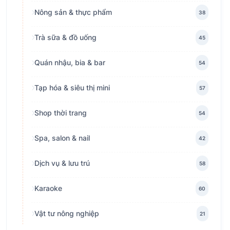
Nông sản & thực phẩm
38
Trà sữa & đồ uống
45
Quán nhậu, bia & bar
54
Tạp hóa & siêu thị mini
57
Shop thời trang
54
Spa, salon & nail
42
Dịch vụ & lưu trú
58
Karaoke
60
Vật tư nông nghiệp
21