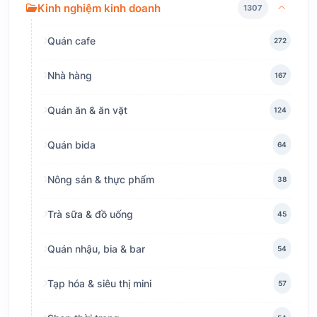
Kinh nghiệm kinh doanh
1307
Quán cafe
272
Nhà hàng
167
Quán ăn & ăn vặt
124
Quán bida
64
Nông sản & thực phẩm
38
Trà sữa & đồ uống
45
Quán nhậu, bia & bar
54
Tạp hóa & siêu thị mini
57