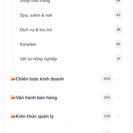
Shop thời trang
54
Spa, salon & nail
42
Dịch vụ & lưu trú
58
Karaoke
60
Vật tư nông nghiệp
21
Chiến lược kinh doanh
408
Vận hành bán hàng
264
Kiến thức quản lý
248