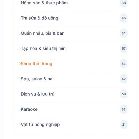
Nông sản & thực phẩm
38
Trà sữa & đồ uống
45
Quán nhậu, bia & bar
54
Tạp hóa & siêu thị mini
57
Shop thời trang
54
Spa, salon & nail
42
Dịch vụ & lưu trú
58
Karaoke
63
Vật tư nông nghiệp
21