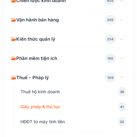
Chiến lược kinh doanh
408
Vận hành bán hàng
265
Kiến thức quản lý
254
Phần mềm tiện ích
180
Thuế – Pháp lý
108
Thuế hộ kinh doanh
26
Giấy phép & thủ tục
41
HĐĐT từ máy tính tiền
32