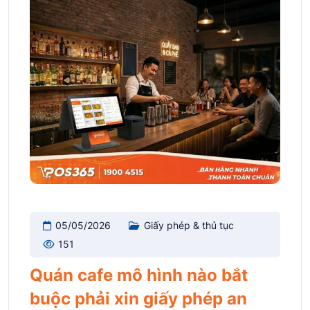
05/05/2026
Giấy phép & thủ tục
151
Quán cafe mô hình nào bắt
buộc phải xin giấy phép an