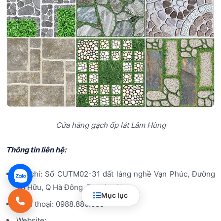
Cửa hàng gạch ốp lát Lâm Hùng
Thông tin liên hệ:
Địa chỉ: Số CUTM02-31 đất làng nghề Vạn Phúc, Đường
Tố Hữu, Q Hà Đông, TP Hà Nội
Mục lục
Điện thoại: 0988.880.689
Website: