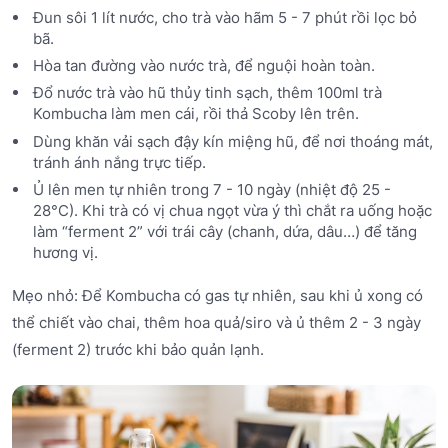
Đun sôi 1 lít nước, cho trà vào hãm 5 - 7 phút rồi lọc bỏ
bã.
Hòa tan đường vào nước trà, để nguội hoàn toàn.
Đổ nước trà vào hũ thủy tinh sạch, thêm 100ml trà
Kombucha làm men cái, rồi thả Scoby lên trên.
Dùng khăn vải sạch đậy kín miệng hũ, để nơi thoáng mát,
tránh ánh nắng trực tiếp.
Ủ lên men tự nhiên trong 7 - 10 ngày (nhiệt độ 25 -
28°C). Khi trà có vị chua ngọt vừa ý thì chắt ra uống hoặc
làm “ferment 2” với trái cây (chanh, dứa, dâu…) để tăng
hương vị.
Mẹo nhỏ: Để Kombucha có gas tự nhiên, sau khi ủ xong có
thể chiết vào chai, thêm hoa quả/siro và ủ thêm 2 - 3 ngày
(ferment 2) trước khi bảo quản lạnh.