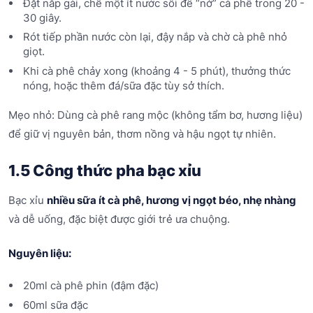
Đặt nắp gài, chế một ít nước sôi để “nở” cà phê trong 20 -
30 giây.
Rót tiếp phần nước còn lại, đậy nắp và chờ cà phê nhỏ
giọt.
Khi cà phê chảy xong (khoảng 4 - 5 phút), thưởng thức
nóng, hoặc thêm đá/sữa đặc tùy sở thích.
Mẹo nhỏ: Dùng cà phê rang mộc (không tẩm bơ, hương liệu)
để giữ vị nguyên bản, thơm nồng và hậu ngọt tự nhiên.
1.5 Công thức pha bạc xỉu
Bạc xỉu
nhiều sữa ít cà phê, hương vị ngọt béo, nhẹ nhàng
và dễ uống, đặc biệt được giới trẻ ưa chuộng.
Nguyên liệu:
20ml cà phê phin (đậm đặc)
60ml sữa đặc