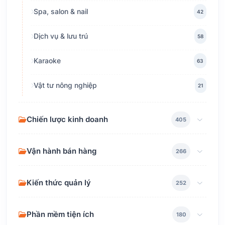
Spa, salon & nail
42
Dịch vụ & lưu trú
58
Karaoke
63
Vật tư nông nghiệp
21
Chiến lược kinh doanh
405
Vận hành bán hàng
266
Kiến thức quản lý
252
Phần mềm tiện ích
180