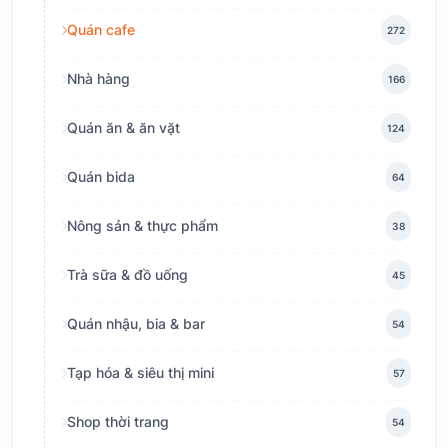
Quán cafe
272
Nhà hàng
166
Quán ăn & ăn vặt
124
Quán bida
64
Nông sản & thực phẩm
38
Trà sữa & đồ uống
45
Quán nhậu, bia & bar
54
Tạp hóa & siêu thị mini
57
Shop thời trang
54