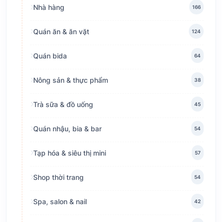
Nhà hàng
166
Quán ăn & ăn vặt
124
Quán bida
64
Nông sản & thực phẩm
38
Trà sữa & đồ uống
45
Quán nhậu, bia & bar
54
Tạp hóa & siêu thị mini
57
Shop thời trang
54
Spa, salon & nail
42