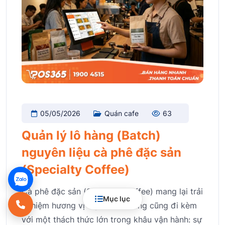
05/05/2026
Quán cafe
63
Quản lý lô hàng (Batch)
nguyên liệu cà phê đặc sản
(Specialty Coffee)
Cà phê đặc sản (Specialty Coffee) mang lại trải
Mục lục
nghiệm hương vị tuyệt vời nhưng cũng đi kèm
với một thách thức lớn trong khâu vận hành: sự