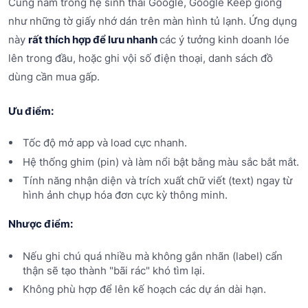
Cùng nằm trong hệ sinh thái Google, Google Keep giống
như những tờ giấy nhớ dán trên màn hình tủ lạnh. Ứng dụng
này
rất thích hợp để lưu nhanh
các ý tưởng kinh doanh lóe
lên trong đầu, hoặc ghi vội số điện thoại, danh sách đồ
dùng cần mua gấp.
Ưu điểm:
Tốc độ mở app và load cực nhanh.
Hệ thống ghim (pin) và làm nổi bật bằng màu sắc bắt mắt.
Tính năng nhận diện và trích xuất chữ viết (text) ngay từ
hình ảnh chụp hóa đơn cực kỳ thông minh.
Nhược điểm:
Nếu ghi chú quá nhiều mà không gắn nhãn (label) cẩn
thận sẽ tạo thành "bãi rác" khó tìm lại.
Không phù hợp để lên kế hoạch các dự án dài hạn.