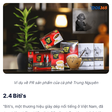
Ví dụ về PR sản phẩm của cà phê Trung Nguyên
2.4 Biti's
"Biti's, một thương hiệu giày dép nổi tiếng ở Việt Nam, đã