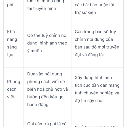
lớn khi muốn đăng
phí
các bài báo hoặc tài
tải truyền hình
trợ sự kiện
Khả
Các trang báo sẽ tuỳ
Có thể tuỳ chỉnh nội
năng
chỉnh nội dung của
dung, hình ảnh theo
sáng
bạn sau đó mới truyền
ý muốn
tạo
đạt và đăng tải
Dựa vào nội dung
Xây dựng hình ảnh
Phong
phong cách viết sẽ
tích cực dần dần mang
cách
biến hoá phù hợp và
tính chuyên nghiệp và
viết
hướng đến kêu gọi
độ tin cậy cao.
hành động.
Chỉ cần trả phí là có