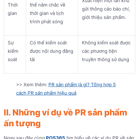
Xuất hiện một lần khu
Thời
thể nắm chắc về
gửi thông cáo báo chí,
gian
thời gian và lịch
giới thiệu sản phẩm.
trình phát sóng
Sự
Có thể kiểm soát
Không kiểm soát được
kiểm
được nội dung đăng
các phương tiện
soát
tải
truyền thông sử dụng
>> Xem thêm:
PR sản phẩm là gì? Tổng hợp 5
cách PR sản phẩm hiệu quả
II. Những ví dụ về PR sản phẩm
ấn tượng
Ngay sau đây cùng
POS365
tìm hiểu về các ví dụ PR về sản