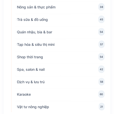
Nông sản & thực phẩm
38
Trà sữa & đồ uống
45
Quán nhậu, bia & bar
54
Tạp hóa & siêu thị mini
57
Shop thời trang
54
Spa, salon & nail
42
Dịch vụ & lưu trú
58
Karaoke
60
Vật tư nông nghiệp
21