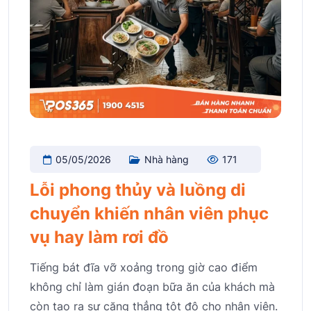
05/05/2026
Nhà hàng
171
Lỗi phong thủy và luồng di
chuyển khiến nhân viên phục
vụ hay làm rơi đồ
Tiếng bát đĩa vỡ xoảng trong giờ cao điểm
không chỉ làm gián đoạn bữa ăn của khách mà
còn tạo ra sự căng thẳng tột độ cho nhân viên.