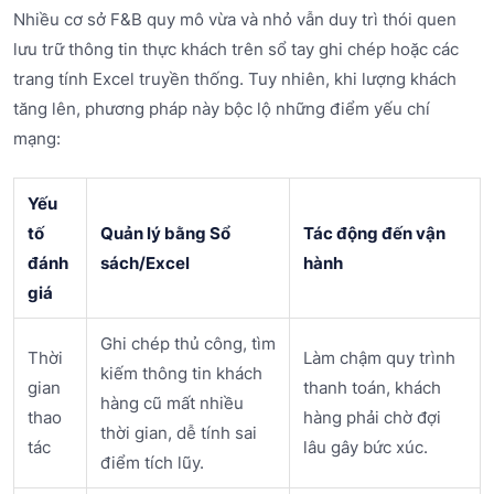
Nhiều cơ sở F&B quy mô vừa và nhỏ vẫn duy trì thói quen
lưu trữ thông tin thực khách trên sổ tay ghi chép hoặc các
trang tính Excel truyền thống. Tuy nhiên, khi lượng khách
tăng lên, phương pháp này bộc lộ những điểm yếu chí
mạng:
Yếu
tố
Quản lý bằng Sổ
Tác động đến vận
đánh
sách/Excel
hành
giá
Ghi chép thủ công, tìm
Thời
Làm chậm quy trình
kiếm thông tin khách
gian
thanh toán, khách
hàng cũ mất nhiều
thao
hàng phải chờ đợi
thời gian, dễ tính sai
tác
lâu gây bức xúc.
điểm tích lũy.