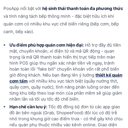
PosApp nổi bật với
hệ sinh thái thanh toán đa phương thức
và tính năng tách bếp thông minh - đặc biệt hữu ích khi
quán cơm có nhiều khu vực chế biến riêng (bếp cơm, bếp
canh, bếp xào).
Ưu điểm phù hợp quán cơm hiện đại:
Hỗ trợ đầy đủ tiền
mặt, chuyển khoản, ví điện tử và mã QR động - quan
trọng là mã QR thanh toán hiển thị trực tiếp trên màn
hình POS giúp thu ngân xác nhận tiền về ngay, tránh
hoàn toàn lỗi "fake bill" chuyển khoản vốn rất phổ biến
giờ đông khách. Nếu bạn đang lên ý tưởng
thiết kế quán
cơm tấm
với nhiều khu vực tách biệt (quầy nướng thịt,
quầy cơm, quầy nước), tính năng phân luồng order đến
từng khu bếp theo loại món của phần mềm sẽ giúp giảm
nhầm lẫn và tối ưu tốc độ chế biến.
Hạn chế cần lưu ý:
Tốc độ đồng bộ đơn từ các app giao
đồ ăn bên ngoài (Grab, ShopeeFood) đôi lúc có độ trễ
nhỏ trong khung giờ cao điểm trưa - có thể gây khó chịu
nếu quán phụ thuộc nhiều vào kênh online. Giao diện