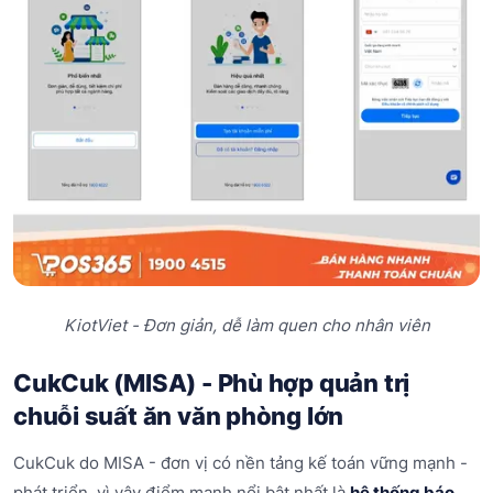
KiotViet - Đơn giản, dễ làm quen cho nhân viên
CukCuk (MISA) - Phù hợp quản trị
chuỗi suất ăn văn phòng lớn
CukCuk do MISA - đơn vị có nền tảng kế toán vững mạnh -
phát triển, vì vậy điểm mạnh nổi bật nhất là
hệ thống báo