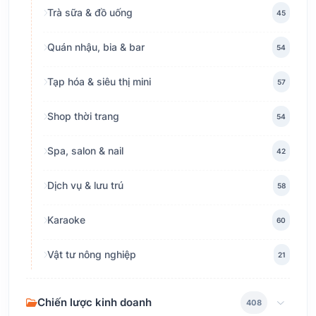
Trà sữa & đồ uống
45
Quán nhậu, bia & bar
54
Tạp hóa & siêu thị mini
57
Shop thời trang
54
Spa, salon & nail
42
Dịch vụ & lưu trú
58
Karaoke
60
Vật tư nông nghiệp
21
Chiến lược kinh doanh
408