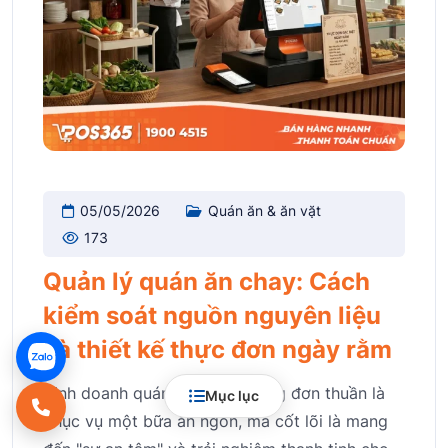
05/05/2026
Quán ăn & ăn vặt
173
Quản lý quán ăn chay: Cách
kiểm soát nguồn nguyên liệu
và thiết kế thực đơn ngày rằm
Kinh doanh quán ăn chay không đơn thuần là
Mục lục
phục vụ một bữa ăn ngon, mà cốt lõi là mang