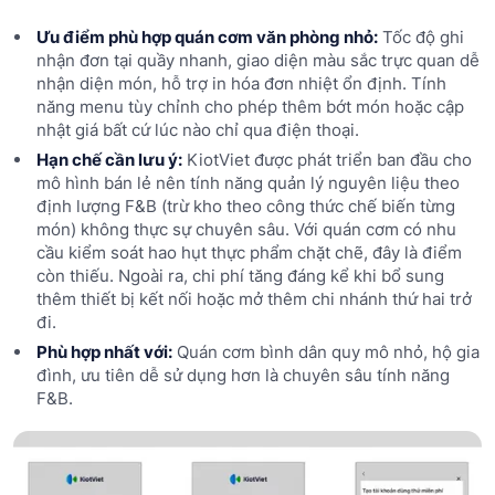
Ưu điểm phù hợp quán cơm văn phòng nhỏ:
Tốc độ ghi
nhận đơn tại quầy nhanh, giao diện màu sắc trực quan dễ
nhận diện món, hỗ trợ in hóa đơn nhiệt ổn định. Tính
năng menu tùy chỉnh cho phép thêm bớt món hoặc cập
nhật giá bất cứ lúc nào chỉ qua điện thoại.
Hạn chế cần lưu ý:
KiotViet được phát triển ban đầu cho
mô hình bán lẻ nên tính năng quản lý nguyên liệu theo
định lượng F&B (trừ kho theo công thức chế biến từng
món) không thực sự chuyên sâu. Với quán cơm có nhu
cầu kiểm soát hao hụt thực phẩm chặt chẽ, đây là điểm
còn thiếu. Ngoài ra, chi phí tăng đáng kể khi bổ sung
thêm thiết bị kết nối hoặc mở thêm chi nhánh thứ hai trở
đi.
Phù hợp nhất với:
Quán cơm bình dân quy mô nhỏ, hộ gia
đình, ưu tiên dễ sử dụng hơn là chuyên sâu tính năng
F&B.