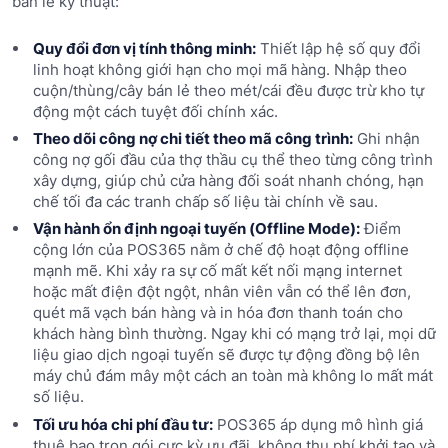
bán lẻ kỹ thuật:
Quy đổi đơn vị tính thông minh:
Thiết lập hệ số quy đổi
linh hoạt không giới hạn cho mọi mã hàng. Nhập theo
cuộn/thùng/cây bán lẻ theo mét/cái đều được trừ kho tự
động một cách tuyệt đối chính xác.
Theo dõi công nợ chi tiết theo mã công trình:
Ghi nhận
công nợ gối đầu của thợ thầu cụ thể theo từng công trình
xây dựng, giúp chủ cửa hàng đối soát nhanh chóng, hạn
chế tối đa các tranh chấp số liệu tài chính về sau.
Vận hành ổn định ngoại tuyến (Offline Mode):
Điểm
cộng lớn của POS365 nằm ở chế độ hoạt động offline
mạnh mẽ. Khi xảy ra sự cố mất kết nối mạng internet
hoặc mất điện đột ngột, nhân viên vẫn có thể lên đơn,
quét mã vạch bán hàng và in hóa đơn thanh toán cho
khách hàng bình thường. Ngay khi có mạng trở lại, mọi dữ
liệu giao dịch ngoại tuyến sẽ được tự động đồng bộ lên
máy chủ đám mây một cách an toàn mà không lo mất mát
số liệu.
Tối ưu hóa chi phí đầu tư:
POS365 áp dụng mô hình giá
thuê bao trọn gói cực kỳ ưu đãi, không thu phí khởi tạo và