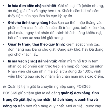
In hóa đơn biên nhận chi tiết:
Ghi rõ loại đồ (chăn nhung,
áo dạ), giá tiền và ngày hẹn trả. Khách cầm bill sẽ cảm
thấy tiệm của bạn làm ăn cực kỳ uy tín.
Ghi chú tình trạng hàng hóa:
Bạn có thể nhập thẳng vào
phần mềm các lỗi có sẵn của đồ (rách góc, tuột khóa kéo,
phai màu) ngay khi nhận để tránh khách hàng khiếu nại,
bắt đền oan ức sau khi giặt xong.
Quản lý trạng thái theo quy trình:
Kiểm soát chính xác
đơn hàng nào Đang chờ giặt, Đang sấy khô, hay Đã đóng
gói chờ khách lấy.
In mã vạch (Tag) dán lên túi:
Phần mềm hỗ trợ in tem
nhãn có số phiếu dán trực tiếp lên mép đồ hoặc túi nilon.
Nhân viên chỉ cần nhìn mã số là trả đúng đồ 100%, vĩnh
viễn không bao giờ lo nhầm lẫn chăn màn mùa cao điểm.
🧺 Quản lý tiệm giặt là chuyên nghiệp cùng POS365!
POS365 giúp tiệm giặt là dễ dàng
quản lý đơn hàng, tình
trạng đồ giặt, lịch giao nhận, khách hàng, doanh thu và
công nợ
trên một nền tảng duy nhất. Mọi dữ liệu được cập