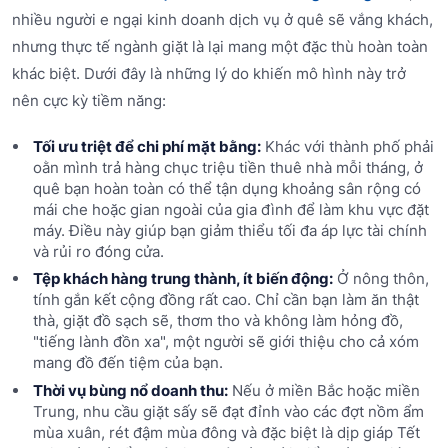
nhiều người e ngại kinh doanh dịch vụ ở quê sẽ vắng khách,
nhưng thực tế ngành giặt là lại mang một đặc thù hoàn toàn
khác biệt. Dưới đây là những lý do khiến mô hình này trở
nên cực kỳ tiềm năng:
Tối ưu triệt để chi phí mặt bằng:
Khác với thành phố phải
oằn mình trả hàng chục triệu tiền thuê nhà mỗi tháng, ở
quê bạn hoàn toàn có thể tận dụng khoảng sân rộng có
mái che hoặc gian ngoài của gia đình để làm khu vực đặt
máy. Điều này giúp bạn giảm thiểu tối đa áp lực tài chính
và rủi ro đóng cửa.
Tệp khách hàng trung thành, ít biến động:
Ở nông thôn,
tính gắn kết cộng đồng rất cao. Chỉ cần bạn làm ăn thật
thà, giặt đồ sạch sẽ, thơm tho và không làm hỏng đồ,
"tiếng lành đồn xa", một người sẽ giới thiệu cho cả xóm
mang đồ đến tiệm của bạn.
Thời vụ bùng nổ doanh thu:
Nếu ở miền Bắc hoặc miền
Trung, nhu cầu giặt sấy sẽ đạt đỉnh vào các đợt nồm ẩm
mùa xuân, rét đậm mùa đông và đặc biệt là dịp giáp Tết