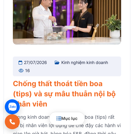
27/07/2026
Kinh nghiệm kinh doanh
16
Chống thất thoát tiền boa
(tips) và sự mâu thuẫn nội bộ
nhân viên
Trong kinh doanh karaoke, tiền boa (tips) rất
Mục lục
dễ bị nhân viên lợi dụng để che đậy các hành vi
gian lận giờ hát, hàng hóa F&B, đồng thời gây