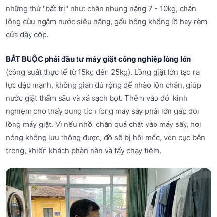
những thứ "bất trị" như: chăn nhung nặng 7 - 10kg, chăn
lông cừu ngậm nước siêu nặng, gấu bông khổng lồ hay rèm
cửa dày cộp.
BẮT BUỘC phải đầu tư máy giặt công nghiệp lồng lớn
(công suất thực tế từ 15kg đến 25kg). Lồng giặt lớn tạo ra
lực đập mạnh, không gian đủ rộng để nhào lộn chăn, giúp
nước giặt thấm sâu và xả sạch bọt. Thêm vào đó, kinh
nghiệm cho thấy dung tích lồng máy sấy phải lớn gấp đôi
lồng máy giặt. Vì nếu nhồi chăn quá chật vào máy sấy, hơi
nóng không lưu thông được, đồ sẽ bị hôi mốc, vón cục bên
trong, khiến khách phàn nàn và tẩy chay tiệm.