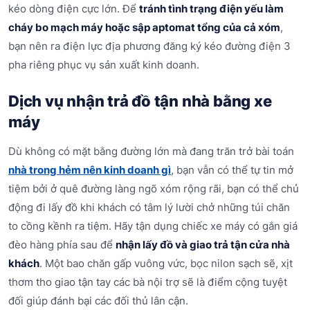
kéo dòng điện cực lớn. Để
tránh tình trạng điện yếu làm
cháy bo mạch máy hoặc sập aptomat tổng của cả xóm
,
bạn nên ra điện lực địa phương đăng ký kéo đường điện 3
pha riêng phục vụ sản xuất kinh doanh.
Dịch vụ nhận trả đồ tận nhà bằng xe
máy
Dù không có mặt bằng đường lớn mà đang trăn trở bài toán
nhà trong hẻm nên kinh doanh gì
, bạn vẫn có thể tự tin mở
tiệm bởi ở quê đường làng ngõ xóm rộng rãi, bạn có thể chủ
động đi lấy đồ khi khách có tâm lý lười chở những túi chăn
to cồng kềnh ra tiệm. Hãy tận dụng chiếc xe máy có gắn giá
đèo hàng phía sau để
nhận lấy đồ và giao trả tận cửa nhà
khách
. Một bao chăn gấp vuông vức, bọc nilon sạch sẽ, xịt
thơm tho giao tận tay các bà nội trợ sẽ là điểm cộng tuyệt
đối giúp đánh bại các đối thủ lân cận.