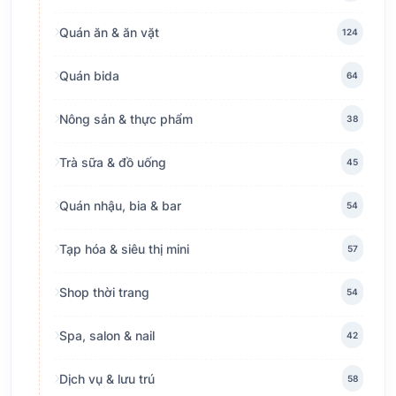
Quán ăn & ăn vặt
124
Quán bida
64
Nông sản & thực phẩm
38
Trà sữa & đồ uống
45
Quán nhậu, bia & bar
54
Tạp hóa & siêu thị mini
57
Shop thời trang
54
Spa, salon & nail
42
Dịch vụ & lưu trú
58