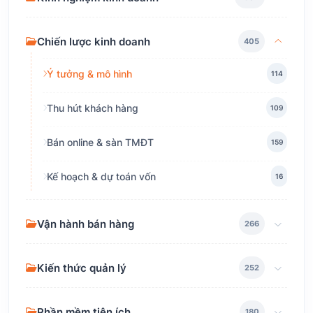
Chiến lược kinh doanh
405
Ý tưởng & mô hình
114
Thu hút khách hàng
109
Bán online & sàn TMĐT
159
Kế hoạch & dự toán vốn
16
Vận hành bán hàng
266
Kiến thức quản lý
252
Phần mềm tiện ích
180