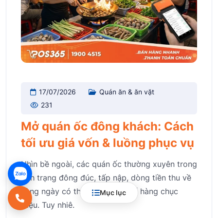
17/07/2026
Quán ăn & ăn vặt
231
Mở quán ốc đông khách: Cách
tối ưu giá vốn & luồng phục vụ
Nhìn bề ngoài, các quán ốc thường xuyên trong
tình trạng đông đúc, tấp nập, dòng tiền thu về
hàng ngày có thể lên tới con số hàng chục
Mục lục
triệu. Tuy nhiê.