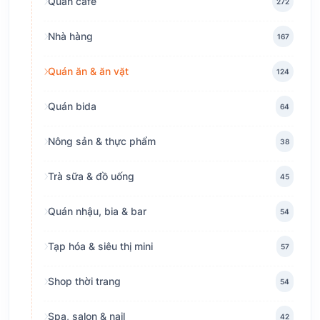
Quán cafe
272
Nhà hàng
167
Quán ăn & ăn vặt
124
Quán bida
64
Nông sản & thực phẩm
38
Trà sữa & đồ uống
45
Quán nhậu, bia & bar
54
Tạp hóa & siêu thị mini
57
Shop thời trang
54
Spa, salon & nail
42