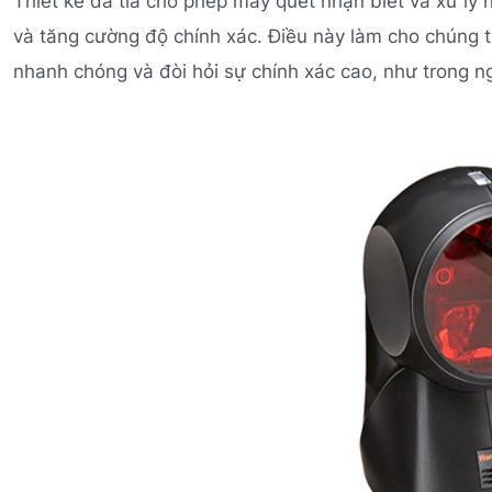
Thiết kế đa tia cho phép máy quét nhận biết và xử lý 
và tăng cường độ chính xác. Điều này làm cho chúng t
nhanh chóng và đòi hỏi sự chính xác cao, như trong ng