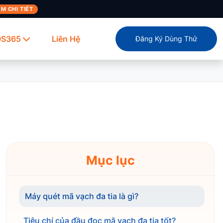
M CHI TIẾT
OS365
Liên Hệ
Đăng Ký Dùng Thử
Mục lục
Máy quét mã vạch đa tia là gì?
Tiêu chí của đầu đọc mã vạch đa tia tốt?