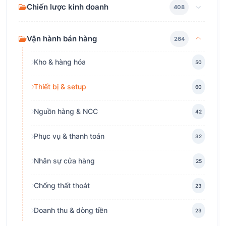
Chiến lược kinh doanh
408
Vận hành bán hàng
264
Kho & hàng hóa
50
Thiết bị & setup
60
Nguồn hàng & NCC
42
Phục vụ & thanh toán
32
Nhân sự cửa hàng
25
Chống thất thoát
23
Doanh thu & dòng tiền
23