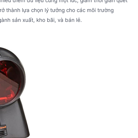
nhiều điểm dữ liệu cùng một lúc, giảm thời gian quét
rở thành lựa chọn lý tưởng cho các môi trường
ành sản xuất, kho bãi, và bán lẻ.