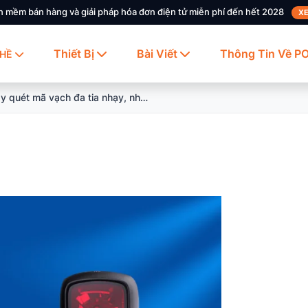
n mềm bán hàng và giải pháp hóa đơn điện tử miễn phí đến hết 2028
XE
Thiết Bị
Bài Viết
Thông Tin Về P
HỀ
Top 8 máy quét mã vạch đa tia nhạy, nhỏ gọn tốt nhất hiện nay