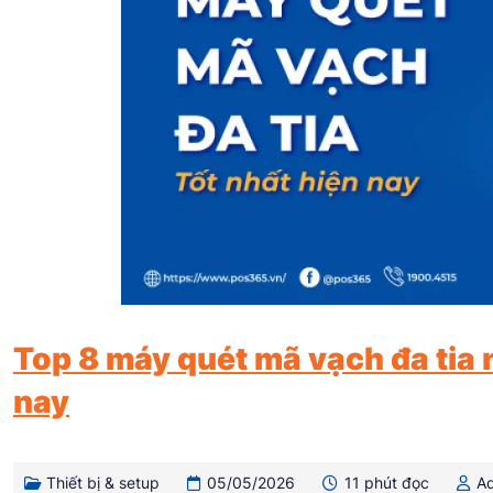
Top 8 máy quét mã vạch đa tia 
nay
Thiết bị & setup
05/05/2026
11 phút đọc
A