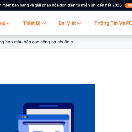
n mềm bán hàng và giải pháp hóa đơn điện tử miễn phí đến hết 2028
XE
Thiết Bị
Bài Viết
Thông Tin Về P
HỀ
Tổng hợp mẫu báo cáo công nợ chuẩn nhất hiện nay