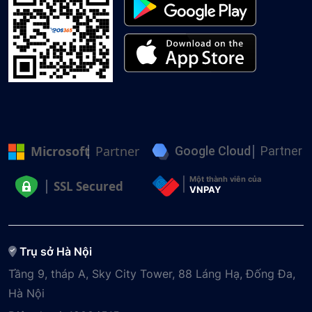
Microsoft
Partner
Google Cloud
Partner
Một thành viên của
SSL Secured
VNPAY
Trụ sở Hà Nội
Tầng 9, tháp A, Sky City Tower, 88 Láng Hạ, Đống Đa,
Hà Nội