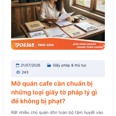
21/07/2026
Giấy phép & thủ tục
243
Mở quán cafe cần chuẩn bị
những loại giấy tờ pháp lý gì
để không bị phạt?
Rất nhiều chủ quán dồn toàn bộ tâm huyết vào