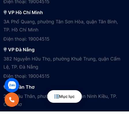
Điện thoại:
19004515
VP Hồ Chí Minh
3A Phổ Quang, phường Tân Sơn Hòa, quận Tân Bình,
TP. Hồ Chí Minh
Điện thoại:
19004515
VP Đà Nẵng
382 Nguyễn Hữu Thọ, phường Khuê Trung, quận Cẩm
Lệ, TP. Đà Nẵng
Điện thoại:
19004515
VP Cần Thơ
29B Mậu Thân, phường Cái Khế, quận Ninh Kiều, TP.
Mục lục
Cần Thơ
Điện thoại:
19004515