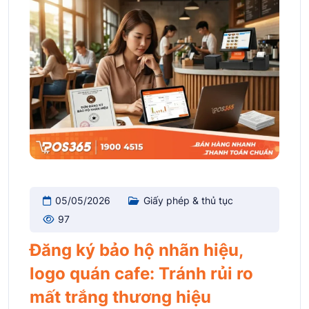
05/05/2026
Giấy phép & thủ tục
97
Đăng ký bảo hộ nhãn hiệu,
logo quán cafe: Tránh rủi ro
mất trắng thương hiệu