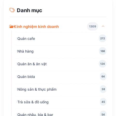
Danh mục
Kinh nghiệm kinh doanh
1309
Quán cafe
272
Nhà hàng
166
Quán ăn & ăn vặt
124
Quán bida
64
Nông sản & thực phẩm
38
Trà sữa & đồ uống
45
Quán nhậu, bia & bar
54