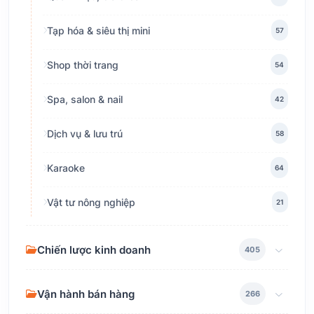
Tạp hóa & siêu thị mini
57
Shop thời trang
54
Spa, salon & nail
42
Dịch vụ & lưu trú
58
Karaoke
64
Vật tư nông nghiệp
21
Chiến lược kinh doanh
405
Vận hành bán hàng
266