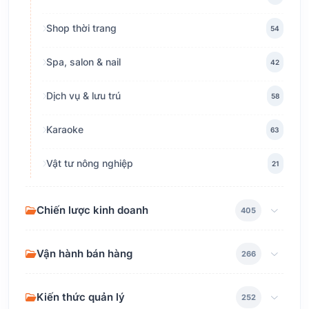
Shop thời trang
54
Spa, salon & nail
42
Dịch vụ & lưu trú
58
Karaoke
63
Vật tư nông nghiệp
21
Chiến lược kinh doanh
405
Vận hành bán hàng
266
Kiến thức quản lý
252