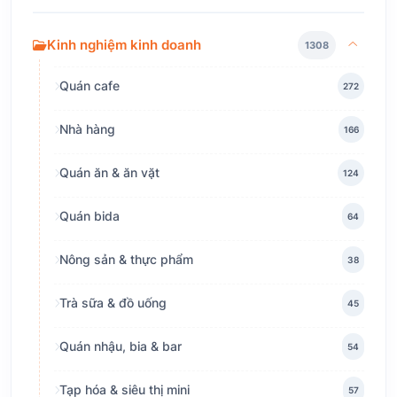
Kinh nghiệm kinh doanh
1308
Quán cafe
272
Nhà hàng
166
Quán ăn & ăn vặt
124
Quán bida
64
Nông sản & thực phẩm
38
Trà sữa & đồ uống
45
Quán nhậu, bia & bar
54
Tạp hóa & siêu thị mini
57