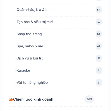
Quán nhậu, bia & bar
54
Tạp hóa & siêu thị mini
57
Shop thời trang
54
Spa, salon & nail
42
Dịch vụ & lưu trú
58
Karaoke
61
Vật tư nông nghiệp
21
Chiến lược kinh doanh
405