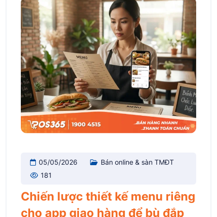
05/05/2026
Bán online & sàn TMĐT
181
Chiến lược thiết kế menu riêng
cho app giao hàng để bù đắp