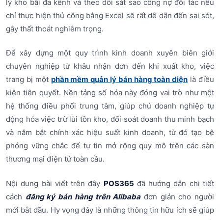
lý kho bãi đa kênh và theo dõi sát sao công nợ đối tác nếu
chỉ thực hiện thủ công bằng Excel sẽ rất dễ dẫn đến sai sót,
gây thất thoát nghiêm trọng.
Để xây dựng một quy trình kinh doanh xuyên biên giới
chuyên nghiệp từ khâu nhận đơn đến khi xuất kho, việc
trang bị một
phần mềm quản lý bán hàng toàn diện
là điều
kiện tiên quyết. Nền tảng số hóa này đóng vai trò như một
hệ thống điều phối trung tâm, giúp chủ doanh nghiệp tự
động hóa việc trừ lùi tồn kho, đối soát doanh thu minh bạch
và nắm bắt chính xác hiệu suất kinh doanh, từ đó tạo bệ
phóng vững chắc để tự tin mở rộng quy mô trên các sàn
thương mại điện tử toàn cầu.
Nội dung bài viết trên đây
POS365
đã hướng dẫn chi tiết
cách
đăng ký bán hàng trên Alibaba
đơn giản cho người
mới bắt đầu. Hy vọng đây là những thông tin hữu ích sẽ giúp