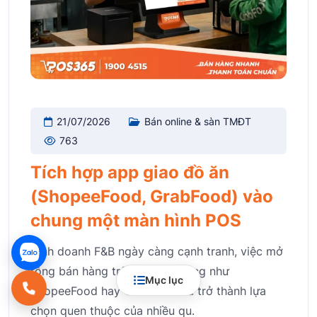
21/07/2026
Bán online & sàn TMĐT
763
Tích hợp app giao đồ ăn
(ShopeeFood, GrabFood) vào
chung một màn hình POS
Kinh doanh F&B ngày càng cạnh tranh, việc mở
rộng bán hàng trên các nền tảng như
Mục lục
ShopeeFood hay GrabFood đã trở thành lựa
chọn quen thuộc của nhiều qu.