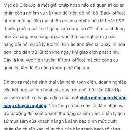
Mặc dù ClickUp là một giải pháp hoàn hảo để quản trị dự án,
phân công nhiệm vụ và theo dõi tiến độ nội bộ (Back-office),
nhưng một sai lầm mà nhiều doanh nghiệp bán lẻ hoặc F&B
thường mắc phải là cố gắng lạm dụng nó để kiểm soát dòng
tiền và hàng hóa hàng ngày. Đặc thù của nghiệp vụ bán
hàng đòi hỏi sự xử lý tức thì: từ việc tính tiền tại quầy, in hóa
đơn, cho đến trừ lùi tồn kho ngay khi giao dịch phát sinh.
Đây là khu vực 'tiền tuyến' (Front-office) mà các công cụ
quản lý tiến độ đa năng không thể đáp ứng.
Để tạo ra một hệ sinh thái vận hành toàn diện, doanh nghiệp
cần kết hợp sự linh hoạt của quy trình nội bộ trên ClickUp
với sức mạnh xử lý giao dịch của một
phần mềm quản lý bán
hàng chuyên nghiệp
. Nền tảng số hóa này sẽ đảm nhận vai
trò tự động đối soát doanh thu từng ca làm việc, quản lý lịch
sử mua sắm của khách hàng và cảnh báo định mức xuất
nhập tồn chuẩn xác, giúp chủ cửa hàng tách bạch rõ ràng