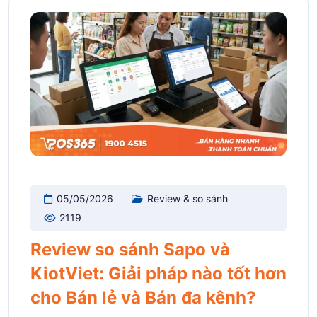
05/05/2026
Review & so sánh
2119
Review so sánh Sapo và
KiotViet: Giải pháp nào tốt hơn
cho Bán lẻ và Bán đa kênh?