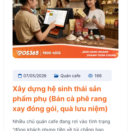
07/05/2026
Quán cafe
166
Xây dựng hệ sinh thái sản
phẩm phụ (Bán cà phê rang
xay đóng gói, quà lưu niệm)
Nhiều chủ quán cafe đang rơi vào tình trạng
"đông khách nhưng tiền về túi chẳng bao