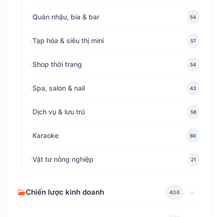
Quán nhậu, bia & bar
54
Tạp hóa & siêu thị mini
57
Shop thời trang
54
Spa, salon & nail
42
Dịch vụ & lưu trú
58
Karaoke
60
Vật tư nông nghiệp
21
Chiến lược kinh doanh
408