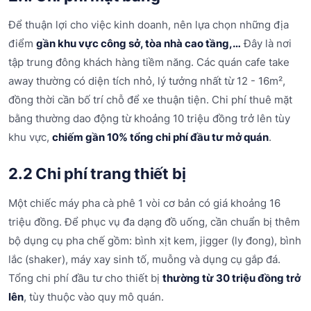
Để thuận lợi cho việc kinh doanh, nên lựa chọn những địa
điểm
gần khu vực công sở, tòa nhà cao tầng,…
Đây là nơi
tập trung đông khách hàng tiềm năng. Các quán cafe take
away thường có diện tích nhỏ, lý tưởng nhất từ 12 - 16m²,
đồng thời cần bố trí chỗ để xe thuận tiện. Chi phí thuê mặt
bằng thường dao động từ khoảng 10 triệu đồng trở lên tùy
khu vực,
chiếm gần 10% tổng chi phí đầu tư mở quán
.
2.2 Chi phí trang thiết bị
Một chiếc máy pha cà phê 1 vòi cơ bản có giá khoảng 16
triệu đồng. Để phục vụ đa dạng đồ uống, cần chuẩn bị thêm
bộ dụng cụ pha chế gồm: bình xịt kem, jigger (ly đong), bình
lắc (shaker), máy xay sinh tố, muỗng và dụng cụ gắp đá.
Tổng chi phí đầu tư cho thiết bị
thường từ 30 triệu đồng trở
lên
, tùy thuộc vào quy mô quán.