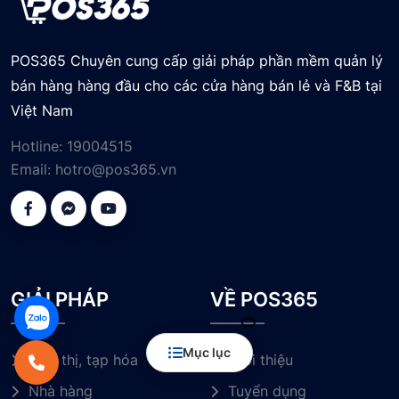
POS365 Chuyên cung cấp giải pháp phần mềm quản lý
bán hàng hàng đầu cho các cửa hàng bán lẻ và F&B tại
Việt Nam
Hotline:
19004515
Email:
hotro@pos365.vn
GIẢI PHÁP
VỀ POS365
Mục lục
Siêu thị, tạp hóa
Giới thiệu
Nhà hàng
Tuyển dụng