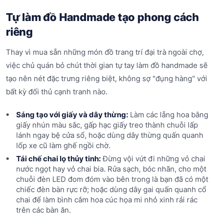
Tự làm đồ Handmade tạo phong cách
riêng
Thay vì mua sẵn những món đồ trang trí đại trà ngoài chợ,
việc chủ quán bỏ chút thời gian tự tay làm đồ handmade sẽ
tạo nên nét đặc trưng riêng biệt, không sợ "đụng hàng" với
bất kỳ đối thủ cạnh tranh nào.
Sáng tạo với giấy và dây thừng:
Làm các lẵng hoa bằng
giấy nhún màu sắc, gấp hạc giấy treo thành chuỗi lấp
lánh ngay bệ cửa sổ, hoặc dùng dây thừng quấn quanh
lốp xe cũ làm ghế ngồi chờ.
Tái chế chai lọ thủy tinh:
Đừng vội vứt đi những vỏ chai
nước ngọt hay vỏ chai bia. Rửa sạch, bóc nhãn, cho một
chuỗi đèn LED đom đóm vào bên trong là bạn đã có một
chiếc đèn bàn rực rỡ; hoặc dùng dây gai quấn quanh cổ
chai để làm bình cắm hoa cúc họa mi nhỏ xinh rải rác
trên các bàn ăn.