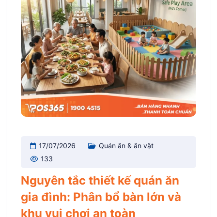
17/07/2026
Quán ăn & ăn vặt
133
Nguyên tắc thiết kế quán ăn
gia đình: Phân bổ bàn lớn và
khu vui chơi an toàn