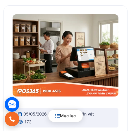
05/05/2026
Quán ăn & ăn vặt
Mục lục
173