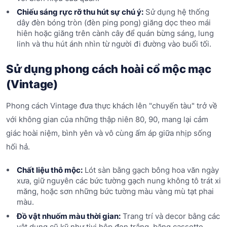
Chiếu sáng rực rỡ thu hút sự chú ý:
Sử dụng hệ thống
dây đèn bóng tròn (đèn ping pong) giăng dọc theo mái
hiên hoặc giăng trên cành cây để quán bừng sáng, lung
linh và thu hút ánh nhìn từ người đi đường vào buổi tối.
Sử dụng phong cách hoài cổ mộc mạc
(Vintage)
Phong cách Vintage đưa thực khách lên "chuyến tàu" trở về
với không gian của những thập niên 80, 90, mang lại cảm
giác hoài niệm, bình yên và vô cùng ấm áp giữa nhịp sống
hối hả.
Chất liệu thô mộc:
Lót sàn bằng gạch bông hoa văn ngày
xưa, giữ nguyên các bức tường gạch nung không tô trát xi
măng, hoặc sơn những bức tường màu vàng mù tạt phai
màu.
Đồ vật nhuốm màu thời gian:
Trang trí và decor bằng các
vật dụng cũ kỹ như tivi hộp đen trắng, băng cassette,