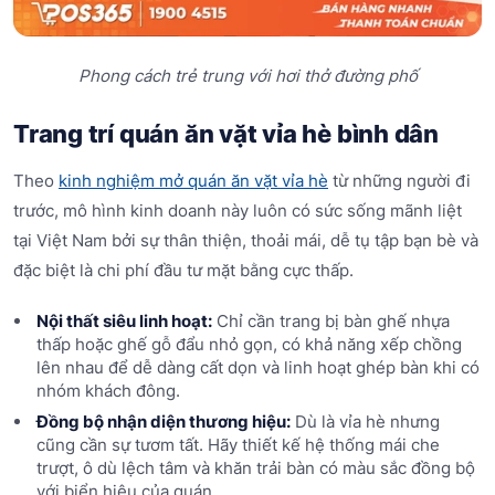
Phong cách trẻ trung với hơi thở đường phố
Trang trí quán ăn vặt vỉa hè bình dân
Theo
kinh nghiệm mở quán ăn vặt vỉa hè
từ những người đi
trước, mô hình kinh doanh này luôn có sức sống mãnh liệt
tại Việt Nam bởi sự thân thiện, thoải mái, dễ tụ tập bạn bè và
đặc biệt là chi phí đầu tư mặt bằng cực thấp.
Nội thất siêu linh hoạt:
Chỉ cần trang bị bàn ghế nhựa
thấp hoặc ghế gỗ đẩu nhỏ gọn, có khả năng xếp chồng
lên nhau để dễ dàng cất dọn và linh hoạt ghép bàn khi có
nhóm khách đông.
Đồng bộ nhận diện thương hiệu:
Dù là vỉa hè nhưng
cũng cần sự tươm tất. Hãy thiết kế hệ thống mái che
trượt, ô dù lệch tâm và khăn trải bàn có màu sắc đồng bộ
với biển hiệu của quán.