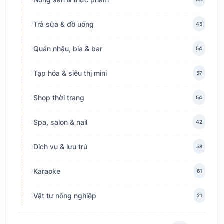
Trà sữa & đồ uống
45
Quán nhậu, bia & bar
54
Tạp hóa & siêu thị mini
57
Shop thời trang
54
Spa, salon & nail
42
Dịch vụ & lưu trú
58
Karaoke
61
Vật tư nông nghiệp
21