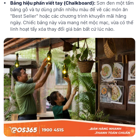
Bảng hiệu phấn viết tay (Chalkboard):
Sơn đen một tấm
bảng gỗ và tự dùng phấn nhiều màu để vẽ các món ăn
"Best Seller" hoặc các chương trình khuyến mãi hằng
ngày. Chiếc bảng này vừa mang nét mộc mạc, vừa có thể
linh hoạt tẩy xóa thay đổi giá bán bất cứ lúc nào.