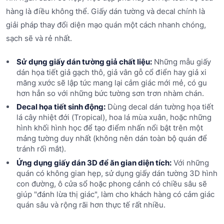
hàng là điều không thể. Giấy dán tường và decal chính là
giải pháp thay đổi diện mạo quán một cách nhanh chóng,
sạch sẽ và rẻ nhất.
Sử dụng giấy dán tường giả chất liệu:
Những mẫu giấy
dán họa tiết giả gạch thô, giả vân gỗ cổ điển hay giả xi
măng xước sẽ lập tức mang lại cảm giác mới mẻ, có gu
hơn hẳn so với những bức tường sơn trơn nhàm chán.
Decal họa tiết sinh động:
Dùng decal dán tường họa tiết
lá cây nhiệt đới (Tropical), hoa lá mùa xuân, hoặc những
hình khối hình học để tạo điểm nhấn nổi bật trên một
mảng tường duy nhất (không nên dán toàn bộ quán để
tránh rối mắt).
Ứng dụng giấy dán 3D để ăn gian diện tích:
Với những
quán có không gian hẹp, sử dụng giấy dán tường 3D hình
con đường, ô cửa sổ hoặc phong cảnh có chiều sâu sẽ
giúp "đánh lừa thị giác", làm cho khách hàng có cảm giác
quán sâu và rộng rãi hơn thực tế rất nhiều.