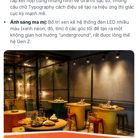
ráp kết hợp cùng những hình vẽ Graffiti sặc sỡ, những
câu chữ Typography cách điệu sẽ tạo ra hiệu ứng thị giác
cực kỳ mạnh mẽ.
Ánh sáng ma mị:
Bố trí xen kẽ hệ thống đèn LED nhiều
màu (xanh neon, đỏ, tím) ở các góc tối để tạo ra một
không gian hơi hướng "underground", rất được lòng thế
hệ Gen Z.