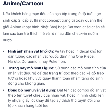
Anime/Cartoon
Nếu khách hàng mục tiêu của bạn tập trung ở độ tuổi học
sinh cấp 2, cấp 3, thì một concept trang trí xoay quanh thế
giới Anime (hoạt hình Nhật Bản) hoặc Cartoon chắc chắn sẽ
làm các bạn trẻ thích mê và rủ nhau đến check-in nườm
nượp.
Hình ảnh nhân vật khổ lớn:
Vẽ tay hoặc in decal khổ lớn
dán tường các nhân vật "quốc dân" như One Piece,
Naruto, Doraemon, hay Pokemon.
Trưng bày mô hình Figure:
Sử dụng các mô hình tĩnh của
nhân vật (figure) để đặt trang trí dọc theo các kệ gỗ treo
tường hoặc khu vực quầy thanh toán nhằm tăng độ sinh
động cho không gian.
Đồng bộ menu và vật dụng:
Đặt tên các combo đồ ăn vặt
theo tên tuyệt chiêu của nhân vật, hoặc in hình chibi lên
ly nhựa, giấy lót khay để tạo sự thích thú tuyệt đối cho
tệp khách hàng tuổi teen.