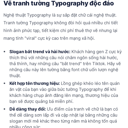
Vẽ tranh tường Typography độc đáo
Nghệ thuật Typography là sự sắp đặt chữ cái nghệ thuật.
Tranh tường Typography không đòi hỏi quá nhiều chi tiết
hình ảnh phức tạp, tiết kiệm chi phí thuê thợ vẽ nhưng lại
mang tính "viral" cực kỳ cao trên mạng xã hội.
Slogan bắt trend và hài hước:
Khách hàng gen Z cực kỳ
thích thú với những câu nói châm ngôn sống hài hước,
thả thính, hay những câu "bắt trend" trên Tiktok. Hãy vẽ
những câu này lên tường bằng font chữ uốn lượn nghệ
thuật.
Kết hợp tên thương hiệu:
Lồng ghép khéo léo tên quán
ăn vặt của bạn vào giữa bức tường Typography để khi
khách hàng chụp ảnh đăng lên mạng, thương hiệu của
bạn sẽ được quảng bá miễn phí.
Dễ dàng thay đổi:
Ưu điểm của tranh vẽ chữ là bạn có
thể dễ dàng sơn lấp đi và cập nhật lại bằng những câu
slogan mới mẻ khác theo từng năm mà không tốn quá
nhiều công sức.