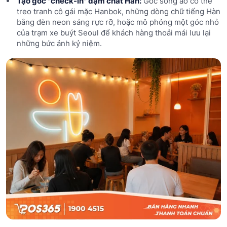
Tạo góc "check-in" đậm chất Hàn:
Góc sống ảo có thể
treo tranh cô gái mặc Hanbok, những dòng chữ tiếng Hàn
bằng đèn neon sáng rực rỡ, hoặc mô phỏng một góc nhỏ
của trạm xe buýt Seoul để khách hàng thoải mái lưu lại
những bức ảnh kỷ niệm.