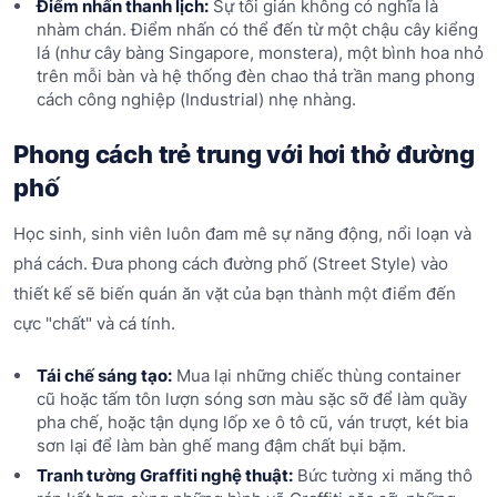
Điểm nhấn thanh lịch:
Sự tối giản không có nghĩa là
nhàm chán. Điểm nhấn có thể đến từ một chậu cây kiểng
lá (như cây bàng Singapore, monstera), một bình hoa nhỏ
trên mỗi bàn và hệ thống đèn chao thả trần mang phong
cách công nghiệp (Industrial) nhẹ nhàng.
Phong cách trẻ trung với hơi thở đường
phố
Học sinh, sinh viên luôn đam mê sự năng động, nổi loạn và
phá cách. Đưa phong cách đường phố (Street Style) vào
thiết kế sẽ biến quán ăn vặt của bạn thành một điểm đến
cực "chất" và cá tính.
Tái chế sáng tạo:
Mua lại những chiếc thùng container
cũ hoặc tấm tôn lượn sóng sơn màu sặc sỡ để làm quầy
pha chế, hoặc tận dụng lốp xe ô tô cũ, ván trượt, két bia
sơn lại để làm bàn ghế mang đậm chất bụi bặm.
Tranh tường Graffiti nghệ thuật:
Bức tường xi măng thô