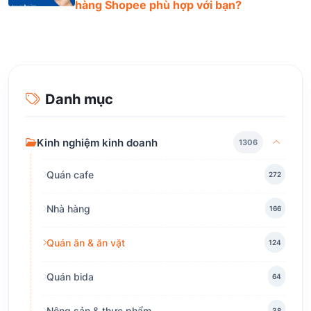
hàng Shopee phù hợp với bạn?
Danh mục
Kinh nghiệm kinh doanh
1306
Quán cafe
272
Nhà hàng
166
Quán ăn & ăn vặt
124
Quán bida
64
Nông sản & thực phẩm
38