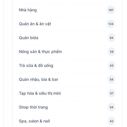
Nhà hàng
167
Quán ăn & ăn vặt
124
Quán bida
64
Nông sản & thực phẩm
38
Trà sữa & đồ uống
45
Quán nhậu, bia & bar
54
Tạp hóa & siêu thị mini
57
Shop thời trang
54
Spa, salon & nail
42