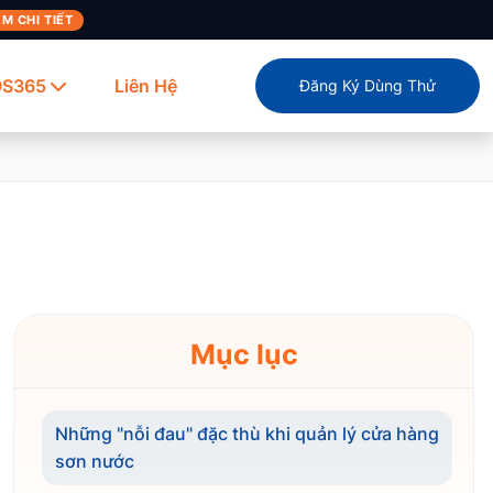
M CHI TIẾT
OS365
Liên Hệ
Đăng Ký Dùng Thử
Mục lục
Những "nỗi đau" đặc thù khi quản lý cửa hàng
sơn nước