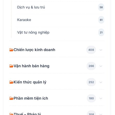
Dịch vụ & lưu trú
58
Karaoke
61
Vật tư nông nghiệp
21
Chiến lược kinh doanh
408
Vận hành bán hàng
266
Kiến thức quản lý
252
Phần mềm tiện ích
180
Thuế – Pháp lý
108