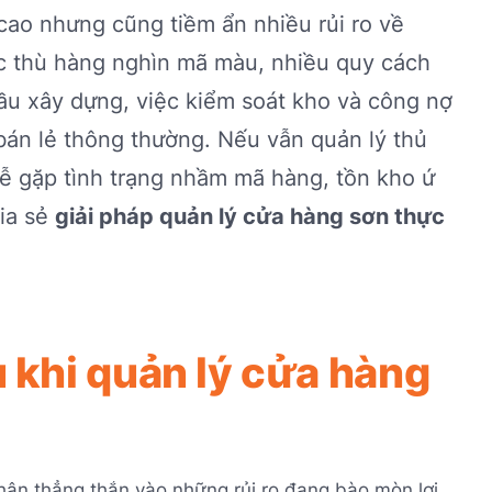
cao nhưng cũng tiềm ẩn nhiều rủi ro về
ặc thù hàng nghìn mã màu, nhiều quy cách
ầu xây dựng, việc kiểm soát kho và công nợ
bán lẻ thông thường. Nếu vẫn quản lý thủ
ễ gặp tình trạng nhầm mã hàng, tồn kho ứ
hia sẻ
giải pháp quản lý cửa hàng sơn thực
 khi quản lý cửa hàng
nhận thẳng thắn vào những rủi ro đang bào mòn lợi