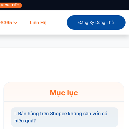
M CHI TIẾT
OS365
Liên Hệ
Đăng Ký Dùng Thử
Mục lục
I. Bán hàng trên Shopee không cần vốn có
hiệu quả?