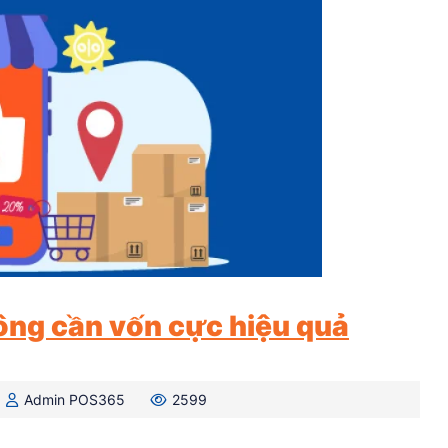
ông cần vốn cực hiệu quả
Admin POS365
2599