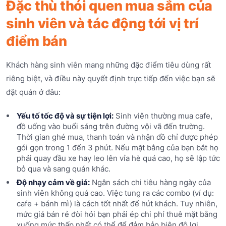
Đặc thù thói quen mua sắm của
sinh viên và tác động tới vị trí
điểm bán
Khách hàng sinh viên mang những đặc điểm tiêu dùng rất
riêng biệt, và điều này quyết định trực tiếp đến việc bạn sẽ
đặt quán ở đâu:
Yếu tố tốc độ và sự tiện lợi:
Sinh viên thường mua cafe,
đồ uống vào buổi sáng trên đường vội vã đến trường.
Thời gian ghé mua, thanh toán và nhận đồ chỉ được phép
gói gọn trong 1 đến 3 phút. Nếu mặt bằng của bạn bắt họ
phải quay đầu xe hay leo lên vỉa hè quá cao, họ sẽ lập tức
bỏ qua và sang quán khác.
Độ nhạy cảm về giá:
Ngân sách chi tiêu hàng ngày của
sinh viên không quá cao. Việc tung ra các combo (ví dụ:
cafe + bánh mì) là cách tốt nhất để hút khách. Tuy nhiên,
mức giá bán rẻ đòi hỏi bạn phải ép chi phí thuê mặt bằng
xuống mức thấp nhất có thể để đảm bảo biên độ lợi