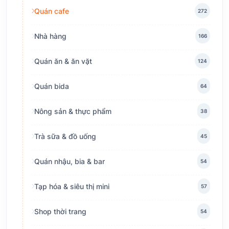
Quán cafe
272
Nhà hàng
166
Quán ăn & ăn vặt
124
Quán bida
64
Nông sản & thực phẩm
38
Trà sữa & đồ uống
45
Quán nhậu, bia & bar
54
Tạp hóa & siêu thị mini
57
Shop thời trang
54