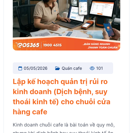
05/05/2026
Quán cafe
101
Lập kế hoạch quản trị rủi ro
kinh doanh (Dịch bệnh, suy
thoái kinh tế) cho chuỗi cửa
hàng cafe
Kinh doanh chuỗi cafe là bài toán về quy mô,
nhưng khi dịch bệnh hay suy thoái kinh tế ập