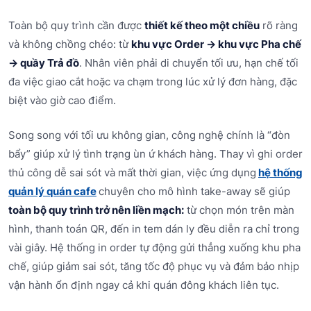
Toàn bộ quy trình cần được
thiết kế theo một chiều
rõ ràng
và không chồng chéo: từ
khu vực Order → khu vực Pha chế
→ quầy Trả đồ
. Nhân viên phải di chuyển tối ưu, hạn chế tối
đa việc giao cắt hoặc va chạm trong lúc xử lý đơn hàng, đặc
biệt vào giờ cao điểm.
Song song với tối ưu không gian, công nghệ chính là “đòn
bẩy” giúp xử lý tình trạng ùn ứ khách hàng. Thay vì ghi order
thủ công dễ sai sót và mất thời gian, việc ứng dụng
hệ thống
quản lý quán cafe
chuyên cho mô hình take-away sẽ giúp
toàn bộ quy trình trở nên liền mạch:
từ chọn món trên màn
hình, thanh toán QR, đến in tem dán ly đều diễn ra chỉ trong
vài giây. Hệ thống in order tự động gửi thẳng xuống khu pha
chế, giúp giảm sai sót, tăng tốc độ phục vụ và đảm bảo nhịp
vận hành ổn định ngay cả khi quán đông khách liên tục.