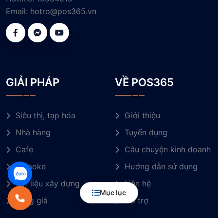
Email:
hotro@pos365.vn
GIẢI PHÁP
VỀ POS365
Siêu thị, tạp hóa
Giới thiệu
Nhà hàng
Tuyển dụng
Cafe
Câu chuyện kinh doanh
Karaoke
Hướng dẫn sử dụng
Vật liệu xây dựng
Liên hệ
Mục lục
Bảng giá
Hỗ trợ