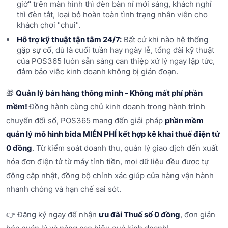
giờ" trên màn hình thì đèn bàn nỉ mới sáng, khách nghỉ
thì đèn tắt, loại bỏ hoàn toàn tình trạng nhân viên cho
khách chơi "chui".
Hỗ trợ kỹ thuật tận tâm 24/7:
Bất cứ khi nào hệ thống
gặp sự cố, dù là cuối tuần hay ngày lễ, tổng đài kỹ thuật
của POS365 luôn sẵn sàng can thiệp xử lý ngay lập tức,
đảm bảo việc kinh doanh không bị gián đoạn.
🎁
Quản lý bán hàng thông minh - Không mất phí phần
mềm!
Đồng hành cùng chủ kinh doanh trong hành trình
chuyển đổi số, POS365 mang đến giải pháp
phần mềm
quản lý mô hình bida MIỄN PHÍ kết hợp kê khai thuế điện tử
0 đồng
. Từ kiểm soát doanh thu, quản lý giao dịch đến xuất
hóa đơn điện tử từ máy tính tiền, mọi dữ liệu đều được tự
động cập nhật, đồng bộ chính xác giúp cửa hàng vận hành
nhanh chóng và hạn chế sai sót.
👉 Đăng ký ngay để nhận
ưu đãi Thuế số 0 đồng
, đơn giản