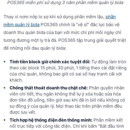
POS365 miễn phí sử dụng 3 năm phần mềm quản lý bida
Thay vì nơm nớp lo sợ khi sử dụng phần mềm lậu,
phần
mềm quản lý bida
POS365 chính là "vệ sĩ" đắc lực bảo vệ
doanh thu quán bida của bạn với mức chi phí mỗi ngày chỉ
tương đương một ly trà đá. POS365 tập trung giải quyết triệt
để những nỗi đau quản lý bida:
Tính tiền block giờ chính xác tuyệt đối:
Tự động làm tròn
theo các block 15 phút, 30 phút, 1 tiếng theo cài đặt riêng
của chủ quán, không bao giờ có sai số hay tranh cãi với
khách.
Chống thất thoát doanh thu chặt chẽ:
Phân quyền nhân
viên chi tiết, thu ngân không thể tự ý xóa hoặc sửa hóa
đơn tiền đồ uống, tiền giờ sau khi đã in bill nếu không có
sự đồng ý của quản lý. Mọi thao tác trên phần mềm đều
được lưu vết.
Tích hợp hệ thống điện đèn thông minh:
Phần mềm kết
nối trực tiếp với công tắc điện. Chỉ khi bấm "Bắt đầu tính