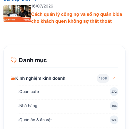
16/07/2026
Cách quản lý công nợ và sổ nợ quán bida
cho khách quen không sợ thất thoát
Danh mục
Kinh nghiệm kinh doanh
1308
Quán cafe
272
Nhà hàng
166
Quán ăn & ăn vặt
124