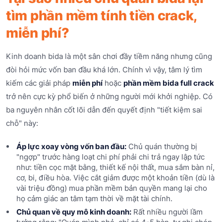
tìm phần mềm tính tiền crack,
miễn phí?
Kinh doanh bida là một sân chơi đầy tiềm năng nhưng cũng
đòi hỏi mức vốn ban đầu khá lớn. Chính vì vậy, tâm lý tìm
kiếm các giải pháp
miễn phí
hoặc
phần mềm bida full crack
trở nên cực kỳ phổ biến ở những người mới khởi nghiệp. Có
ba nguyên nhân cốt lõi dẫn đến quyết định "tiết kiệm sai
chỗ" này:
Áp lực xoay vòng vốn ban đầu:
Chủ quán thường bị
"ngợp" trước hàng loạt chi phí phải chi trả ngay lập tức
như: tiền cọc mặt bằng, thiết kế nội thất, mua sắm bàn nỉ,
cơ, bi, điều hòa. Việc cắt giảm được một khoản tiền (dù là
vài triệu đồng) mua phần mềm bản quyền mang lại cho
họ cảm giác an tâm tạm thời về mặt tài chính.
Chủ quan về quy mô kinh doanh:
Rất nhiều người lầm