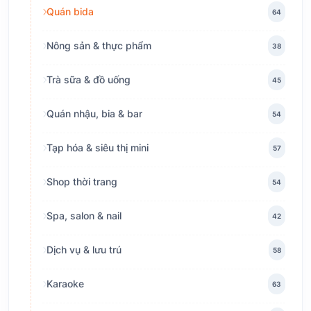
Quán bida
64
Nông sản & thực phẩm
38
Trà sữa & đồ uống
45
Quán nhậu, bia & bar
54
Tạp hóa & siêu thị mini
57
Shop thời trang
54
Spa, salon & nail
42
Dịch vụ & lưu trú
58
Karaoke
63