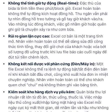
Không thể tính giờ tự động (Real-time):
Đặc thù của
bida là tính tiền theo phút/block giờ. Excel hoàn toàn
không thể tự động kích hoạt đồng hồ. Thu ngân vẫn phải
tự nhìn đồng hồ treo tường và gõ tay giờ khách vào/ra.
Vào những lúc đông khách, việc gõ nhầm giờ hoặc quên
ghi giờ là chuyện xảy ra như cơm bữa.
Rủi ro gian lận cực cao:
Excel cơ bản là một trang tính
mở. Nhân viên hoàn toàn có thể dễ dàng sửa đổi công
thức tính tổng, thay đổi giờ chơi của khách hoặc xóa bớt
số lượng đồ uống trước khi lưu file báo cáo cuối ngày để
đút túi tiền chênh lệch.
Không kết nối được với phần cứng (Đèn/Máy in):
Một
file Excel không thể ra lệnh tự động bật/tắt điện đèn bàn
nỉ khi khách bắt đầu chơi, cũng khó xuất hóa đơn in nhiệt
chuyên nghiệp. Nhân viên hoàn toàn có thể cho khách
quen chơi "chui" mà không thèm ghi vào bảng tính.
Kiểm soát kho hàng dịch vụ yếu kém:
Quán bida thu lợi
nhuận rất lớn từ đồ ăn, thức uống, thuốc lá. Việc nhập
liệu thủ công xuất/nhập từng mặt hàng vào Excel mỗi
ngày cực kỳ mất thời gian, dễ nhầm lẫn và hầu như không