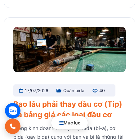
17/07/2026
Quán bida
40
Bao lâu phải thay đầu cơ (Tip)
và bảng giá các loại đầu cơ
Mục lục
Trong kinh doanh câu lạc bộ bida (bi-a), cơ
bida (gậy bida) cùng với bàn và bi là những tài