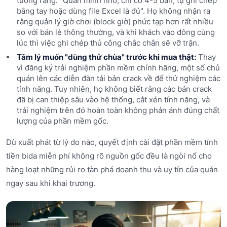
tưởng rằng: "Quán mình nhỏ, chỉ có 4-5 bàn, tự ghi chép
bằng tay hoặc dùng file Excel là đủ". Họ không nhận ra
rằng quản lý giờ chơi (block giờ) phức tạp hơn rất nhiều
so với bán lẻ thông thường, và khi khách vào đông cùng
lúc thì việc ghi chép thủ công chắc chắn sẽ vỡ trận.
Tâm lý muốn "dùng thử chùa" trước khi mua thật:
Thay
vì đăng ký trải nghiệm phần mềm chính hãng, một số chủ
quán lên các diễn đàn tải bản crack về để thử nghiệm các
tính năng. Tuy nhiên, họ không biết rằng các bản crack
đã bị can thiệp sâu vào hệ thống, cắt xén tính năng, và
trải nghiệm trên đó hoàn toàn không phản ánh đúng chất
lượng của phần mềm gốc.
Dù xuất phát từ lý do nào, quyết định cài đặt phần mềm tính
tiền bida miễn phí không rõ nguồn gốc đều là ngòi nổ cho
hàng loạt những rủi ro tàn phá doanh thu và uy tín của quán
ngay sau khi khai trương.