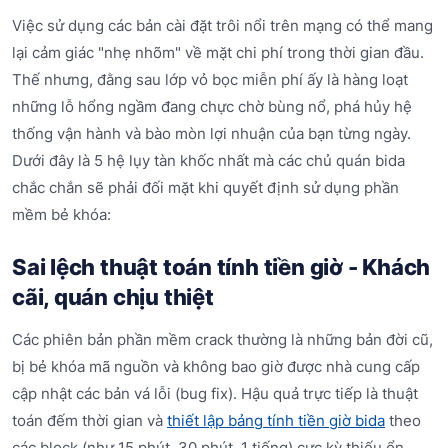
Việc sử dụng các bản cài đặt trôi nổi trên mạng có thể mang
lại cảm giác "nhẹ nhõm" về mặt chi phí trong thời gian đầu.
Thế nhưng, đằng sau lớp vỏ bọc miễn phí ấy là hàng loạt
những lỗ hổng ngầm đang chực chờ bùng nổ, phá hủy hệ
thống vận hành và bào mòn lợi nhuận của bạn từng ngày.
Dưới đây là 5 hệ lụy tàn khốc nhất mà các chủ quán bida
chắc chắn sẽ phải đối mặt khi quyết định sử dụng phần
mềm bẻ khóa:
Sai lệch thuật toán tính tiền giờ - Khách
cãi, quán chịu thiệt
Các phiên bản phần mềm crack thường là những bản đời cũ,
bị bẻ khóa mã nguồn và không bao giờ được nhà cung cấp
cập nhật các bản vá lỗi (bug fix). Hậu quả trực tiếp là thuật
toán đếm thời gian và
thiết lập bảng tính tiền giờ bida
theo
các block (như 15 phút, 30 phút, 1 tiếng) cực kỳ thiếu ổn