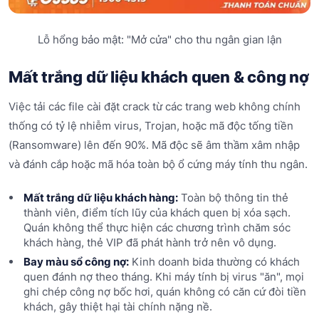
Lỗ hổng bảo mật: "Mở cửa" cho thu ngân gian lận
Mất trắng dữ liệu khách quen & công nợ
Việc tải các file cài đặt crack từ các trang web không chính
thống có tỷ lệ nhiễm virus, Trojan, hoặc mã độc tống tiền
(Ransomware) lên đến 90%. Mã độc sẽ âm thầm xâm nhập
và đánh cắp hoặc mã hóa toàn bộ ổ cứng máy tính thu ngân.
Mất trắng dữ liệu khách hàng:
Toàn bộ thông tin thẻ
thành viên, điểm tích lũy của khách quen bị xóa sạch.
Quán không thể thực hiện các chương trình chăm sóc
khách hàng, thẻ VIP đã phát hành trở nên vô dụng.
Bay màu sổ công nợ:
Kinh doanh bida thường có khách
quen đánh nợ theo tháng. Khi máy tính bị virus "ăn", mọi
ghi chép công nợ bốc hơi, quán không có căn cứ đòi tiền
khách, gây thiệt hại tài chính nặng nề.